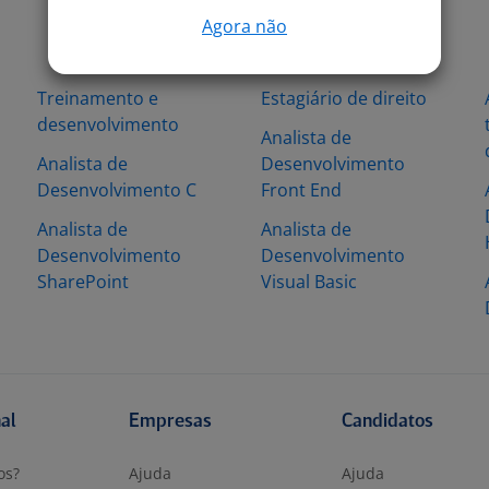
Agora não
Treinamento e
Estagiário de direito
desenvolvimento
Analista de
Analista de
Desenvolvimento
Desenvolvimento C
Front End
Analista de
Analista de
Desenvolvimento
Desenvolvimento
SharePoint
Visual Basic
nal
Empresas
Candidatos
os?
Ajuda
Ajuda