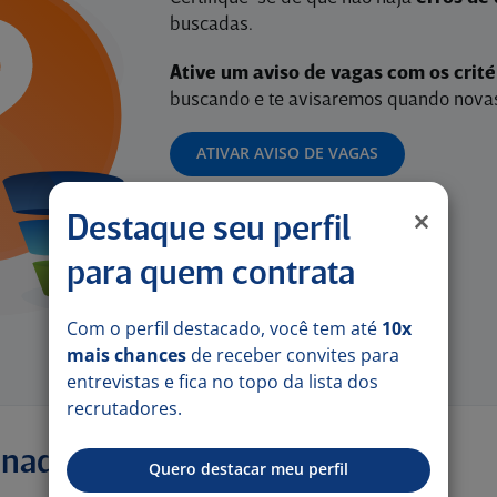
buscadas.
Ative um aviso de vagas com os crit
buscando e te avisaremos quando novas
ATIVAR AVISO DE VAGAS
Destaque seu perfil
para quem contrata
Com o perfil destacado, você tem até
10x
mais chances
de receber convites para
entrevistas e fica no topo da lista dos
recrutadores.
onadas
Quero destacar meu perfil