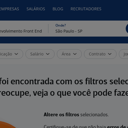
 EMPRESAS
SALÁRIOS
BLOG
RECRUTADORES
Onde?
icação
Salário
Área
Contrato
Jo
oi encontrada com os filtros sele
reocupe, veja o que você pode faze
Altere os filtros
selecionados.
Certifique-se de que não haja
erros de 