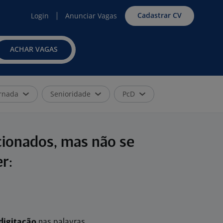
Cadastrar CV
Login
Anunciar Vagas
ACHAR VAGAS
rnada
Senioridade
PcD
cionados, mas não se
r:
digitação
nas palavras