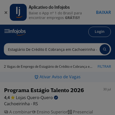
Aplicativo do Infojobs
BAIXAR
Baixe o App nº 1 do Brasil para
encontrar empregos
GRÁTIS!!
Login
2
FILTRAR
Vagas de Emprego de Estagiário de Crédito e Cobrança em Cachoeirinha - RS
Ativar Aviso de Vagas
30 jul
Programa Estágio Talento 2026
4,4
Lojas
Quero-Quero
Cachoeirinha - RS
A combinar
Ensino Superior
Presencial