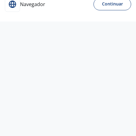
Navegador
Continuar
Para Candidatos
Acesse o site de empregos líder e se candidate a
vagas adequadas ao seu perfil de forma fácil e
rápida.