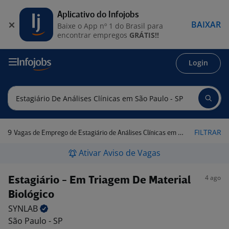
Aplicativo do Infojobs
BAIXAR
Baixe o App nº 1 do Brasil para
encontrar empregos
GRÁTIS!!
Login
9
FILTRAR
Vagas de Emprego de Estagiário de Análises Clínicas em São Paulo - SP
Ativar Aviso de Vagas
4 ago
Estagiário - Em Triagem De Material
Biológico
SYNLAB
São Paulo - SP