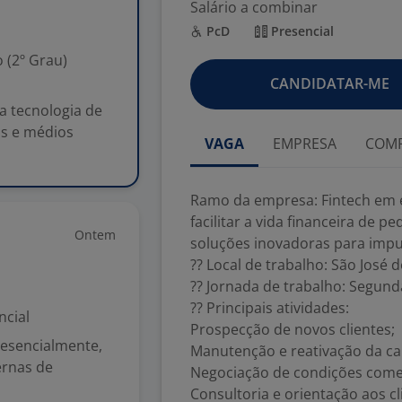
Salário a combinar
PcD
Presencial
 (2º Grau)
CANDIDATAR-ME
a tecnologia de
os e médios
VAGA
EMPRESA
COMP
Ramo da empresa: Fintech em e
facilitar a vida financeira de
Ontem
soluções inovadoras para impu
?? Local de trabalho: São José 
?? Jornada de trabalho: Segunda
?? Principais atividades:
ncial
Prospecção de novos clientes;
resencialmente,
Manutenção e reativação da car
ernas de
Negociação de condições comer
Consultoria e orientação aos cl