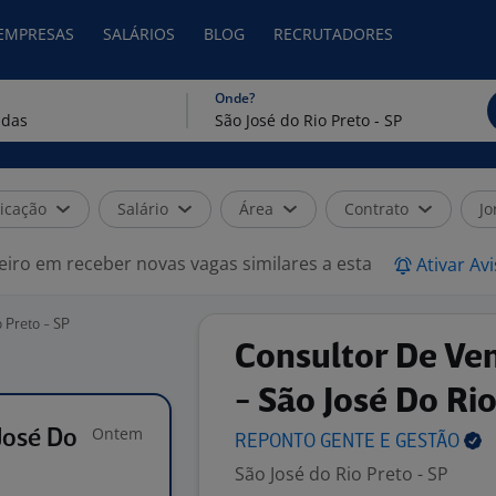
 EMPRESAS
SALÁRIOS
BLOG
RECRUTADORES
Onde?
icação
Salário
Área
Contrato
Jo
eiro em receber novas vagas similares a esta
Ativar Av
 Preto - SP
Consultor De Ve
- São José Do Ri
Ontem
José Do
REPONTO GENTE E
GESTÃO
São José do Rio Preto - SP