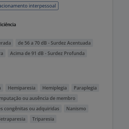
acionamento interpessoal
iciência
erada
de 56 a 70 dB - Surdez Acentuada
ra
Acima de 91 dB - Surdez Profunda
a
Hemiparesia
Hemiplegia
Paraplegia
mputação ou ausência de membro
 congênitas ou adquiridas
Nanismo
etraparesia
Triparesia