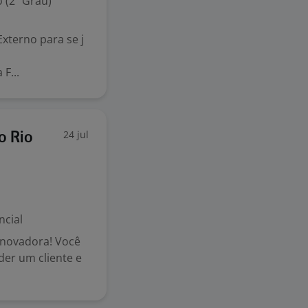
 (2º Grau)
xterno para se j
F...
24 jul
o Rio
ncial
 inovadora! Você
der um cliente e