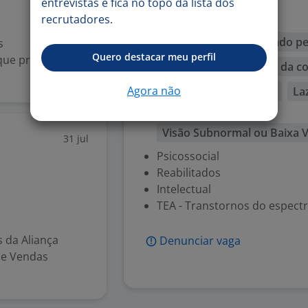
Paralisia Cerebral
entrevistas e fica no topo da lista dos
recrutadores.
Mental
Comunicação
Cuidado pe
s
Quero destacar meu perfil
que promove a di
Utilização de recursos da 
.
Agora não
Habilidade acadêmica
La
Visual
Visão Subnormal ou Baixa V
31 jul
Psicossocial
Reabilitados
Intelectual
TEA - Transtornos do espectr
 da Aliança
Denunciar vaga
de Vendas