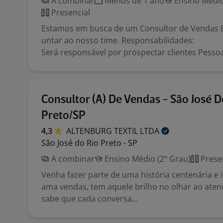
A combinar
Menos de 1 ano
Ensino Médio
Presencial
Estamos em busca de um Consultor de Vendas E
untar ao nosso time. Responsabilidades:
Será responsável por prospectar clientes Pessoa 
Consultor (A) De Vendas - São José D
Preto/SP
4,3
ALTENBURG TEXTIL
LTDA
São José do Rio Preto - SP
A combinar
Ensino Médio (2º Grau)
Prese
Venha fazer parte de uma história centenária e
ama vendas, tem aquele brilho no olhar ao aten
sabe que cada conversa...