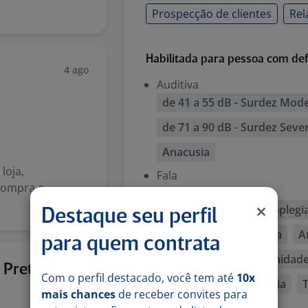
Prospecção de clientes
Rel
Habilitada para pessoa com def
4 ago
Auditiva
de 41 a 55 dB - Surdez Mod
de 71 a 90 dB - Surdez Seve
Anacusia
loja,
Fala
compra e
Física
Monoparesia
Monoplegi
Destaque seu perfil
Triplegia
Tetraplegia
A
para quem contrata
Membros com deformidades
4 ago
 Preto
Com o perfil destacado, você tem até
10x
Ostomia
Paraparesia
T
mais chances
de receber convites para