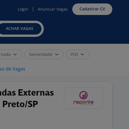
Cadastrar CV
Login
Anunciar Vagas
ACHAR VAGAS
rnada
Senioridade
PcD
iso de Vagas
ndas Externas
o Preto/SP