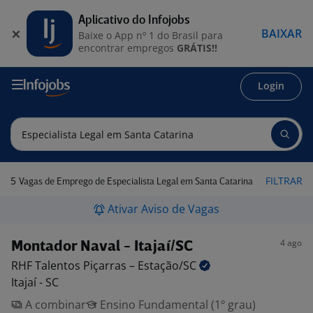
Aplicativo do Infojobs
BAIXAR
Baixe o App nº 1 do Brasil para
encontrar empregos
GRÁTIS!!
Login
5
FILTRAR
Vagas de Emprego de Especialista Legal em Santa Catarina
Ativar Aviso de Vagas
4 ago
Montador Naval - Itajaí/SC
RHF Talentos Piçarras –
Estação/SC
Itajaí - SC
A combinar
Ensino Fundamental (1º grau)