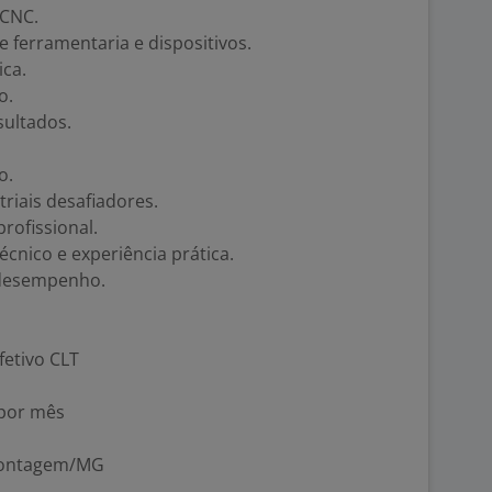
 CNC.
ferramentaria e dispositivos.
ica.
o.
sultados.
o.
riais desafiadores.
rofissional.
cnico e experiência prática.
desempenho.
fetivo CLT
0por mês
 Contagem/MG