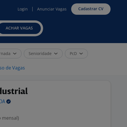
Cadastrar CV
Login
Anunciar Vagas
ACHAR VAGAS
rnada
Senioridade
PcD
iso de Vagas
ustrial
TDA
o mensal)