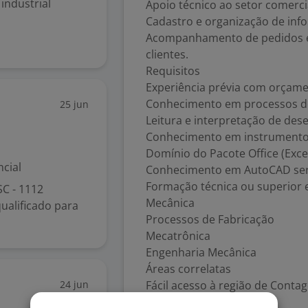
ndustrial
Apoio técnico ao setor comerci
Cadastro e organização de info
Acompanhamento de pedidos e 
clientes.
Requisitos
Experiência prévia com orçam
Conhecimento em processos d
25 jun
Leitura e interpretação de des
Conhecimento em instrumentos
Domínio do Pacote Office (Exce
cial
Conhecimento em AutoCAD será
Formação técnica ou superior 
C - 1112
Mecânica
ualificado para
Processos de Fabricação
Mecatrônica
Engenharia Mecânica
Áreas correlatas
24 jun
Fácil acesso à região de Cont
Diferenciais