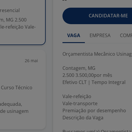
resencial
CANDIDATAR-ME
m, MG 2.500
e-refeição Vale-
VAGA
EMPRESA
COMP
Orçamentista Mecânico Usina
26 mai
Contagem, MG
2.500 3.500,00por mês
Efetivo CLT | Tempo Integral
Curso Técnico
Vale-refeição
Vale-transporte
 adequada,
Premiação por desempenho
 de usinagem
Descrição da Vaga
Buscamos um(a) Orçamentista 