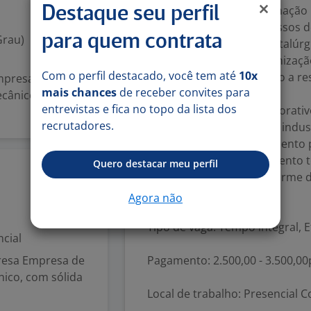
Experiência com programação
Destaque seu perfil
Conhecimento em processos de 
Grau)
para quem contrata
Vivência em indústria metalúrg
Boa comunicação e organizaçã
Com o perfil destacado, você tem até
10x
Perfil proativo e orientado a re
Empresa Empresa
mais chances
de receber convites para
O Que Oferecemos
ecânico, com
entrevistas e fica no topo da lista dos
Ambiente técnico e colaborativ
recrutadores.
Participação em projetos indust
Oportunidade de crescimento p
Valorização do conhecimento té
Quero destacar meu perfil
9 jun
Premiação e bônus conforme 
Informações Adicionais
Agora não
Tipo de vaga: Tempo integral, E
cial
presa Empresa de
Pagamento: 2.500,00 - 3.500,0
ico, com sólida
Local de trabalho: Presencial