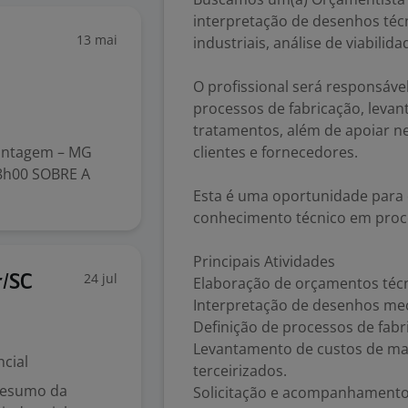
interpretação de desenhos téc
13 mai
industriais, análise de viabilid
O profissional será responsável
processos de fabricação, levan
tratamentos, além de apoiar n
Contagem – MG
clientes e fornecedores.
18h00 SOBRE A
Esta é uma oportunidade para q
conhecimento técnico em proc
Principais Atividades
24 jul
r/SC
Elaboração de orçamentos técn
Interpretação de desenhos mecâ
Definição de processos de fab
Levantamento de custos de mat
cial
terceirizados.
 Resumo da
Solicitação e acompanhamento