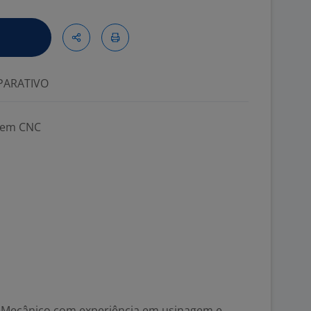
ARATIVO
gem CNC
Mecânico com experiência em usinagem e