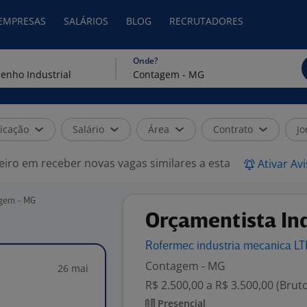
 EMPRESAS
SALÁRIOS
BLOG
RECRUTADORES
Onde?
icação
Salário
Área
Contrato
Jo
eiro em receber novas vagas similares a esta
Ativar Av
agem - MG
Orçamentista Ind
Rofermec industria mecanica
L
Contagem - MG
26 mai
R$ 2.500,00 a R$ 3.500,00 (Brut
Presencial