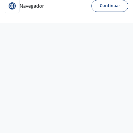
Navegador
Continuar
13 mai
Bolsista Mestre [D-Isômeros, UHPLC-
MS, Critérios Regulatórios] EMS
4,6
INSTITUTO EUVALDO
LODI
Hortolândia - SP
R$ 5.600,00
Pós-graduação - Mestrado
Presencial
13 mai
Bolsista Doutor [D-Isômeros, UHPLC-
MS, Critérios Regulatórios] EMS