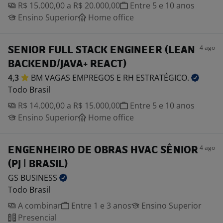
R$ 15.000,00 a R$ 20.000,00
Entre 5 e 10 anos
Ensino Superior
Home office
4 ago
SENIOR FULL STACK ENGINEER (LEAN
BACKEND/JAVA+ REACT)
4,3
BM VAGAS EMPREGOS E RH
ESTRATÉGICO.
Todo Brasil
R$ 14.000,00 a R$ 15.000,00
Entre 5 e 10 anos
Ensino Superior
Home office
4 ago
ENGENHEIRO DE OBRAS HVAC SÊNIOR
(PJ | BRASIL)
GS
BUSINESS
Todo Brasil
A combinar
Entre 1 e 3 anos
Ensino Superior
Presencial