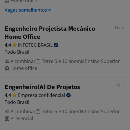
Home office
Vagas semelhantes
13 mai
Engenheiro Projetista Mecânico -
Home Office
4,4
INFOTEC
BRASIL
Todo Brasil
A combinar
Entre 5 e 10 anos
Ensino Superior
Home office
31 jul
Engenheiro(A) De Projetos
4,4
Empresa
confidencial
Todo Brasil
A combinar
Entre 5 e 10 anos
Ensino Superior
Presencial