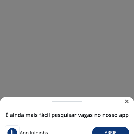
É ainda mais fácil pesquisar vagas no nosso app
App Infojobs
ABRIR