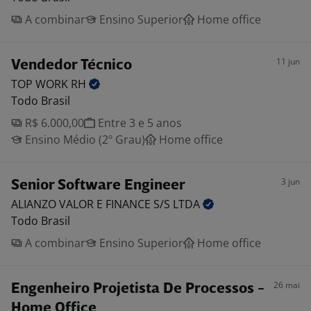
A combinar
Ensino Superior
Home office
11 jun
Vendedor Técnico
TOP WORK
RH
Todo Brasil
R$ 6.000,00
Entre 3 e 5 anos
Ensino Médio (2º Grau)
Home office
3 jun
Senior Software Engineer
ALIANZO VALOR E FINANCE S/S
LTDA
Todo Brasil
A combinar
Ensino Superior
Home office
26 mai
Engenheiro Projetista De Processos -
Home Office