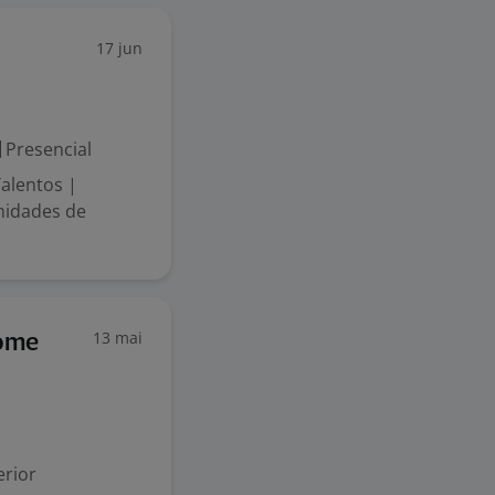
17 jun
Presencial
alentos |
nidades de
13 mai
Home
rior