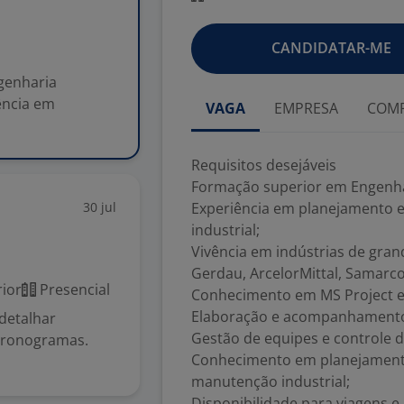
s
CANDIDATAR-ME
genharia
ência em
VAGA
EMPRESA
COMP
Requisitos desejáveis
Formação superior em Engenhar
30 jul
Experiência em planejamento e
industrial;
Vivência em indústrias de gran
Gerdau, ArcelorMittal, Samarco
ior
Presencial
Conhecimento em MS Project e
Elaboração e acompanhamento d
detalhar
Gestão de equipes e controle d
 cronogramas.
Conhecimento em planejament
manutenção industrial;
Disponibilidade para viagens e