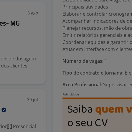
Principais atividades
3 ago
Elaborar e controlar cronogra
Acompanhar indicadores de de
ões- MG
Planejar recursos, mão de obra
Emitir relatórios gerenciais e 
Coordenar equipes e garantir 
Atuar em interface com cliente
trole de dosagem
Número de vagas:
1
 dos clientes
Tipo de contrato e Jornada:
Efe
Área Profissional:
Supervisor em
30 jul
A
ior
Presencial