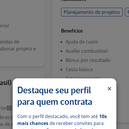
Planejamento de projetos
rior
Benefícios
mandas de
Ajuda de custo
laborar projeto e
Auxílio combustível
Bônus por resultado
Cesta básica
Estacionamento
4 ago
sil)
Seguro de Vida
Destaque seu perfil
para quem contrata
Denunciar vaga
ior
Presencial
Com o perfil destacado, você tem até
10x
ras (PJ) em
mais chances
de receber convites para
s de ar-