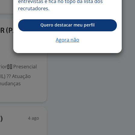
entrevistas e fica no topo da lista dos
recrutadores.
Quero destacar meu perfil
4 ago
 (PJ |
Agora não
ior
Presencial
L) ?? Atuação
 mudanças
4 ago
)