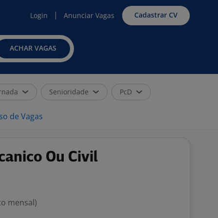
Cadastrar CV
Login
Anunciar Vagas
ACHAR VAGAS
rnada
Senioridade
PcD
iso de Vagas
anico Ou Civil
to mensal)