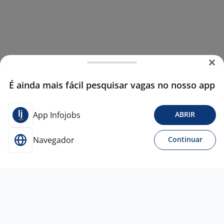
É ainda mais fácil pesquisar vagas no nosso app
App Infojobs
ABRIR
Navegador
Continuar