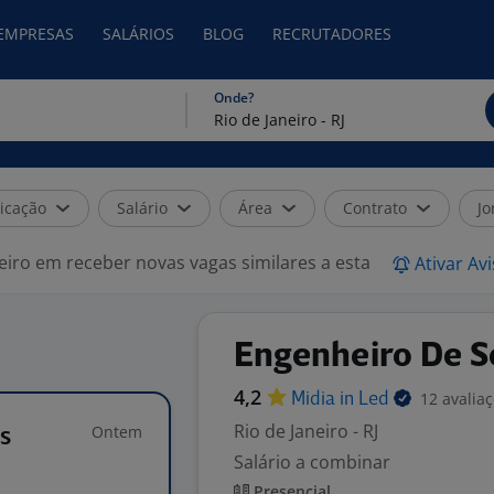
 EMPRESAS
SALÁRIOS
BLOG
RECRUTADORES
Onde?
icação
Salário
Área
Contrato
Jo
eiro em receber novas vagas similares a esta
Ativar Av
Engenheiro De S
4,2
12 avalia
Midia in
Led
Rio de Janeiro - RJ
Ontem
s
Salário a combinar
Presencial