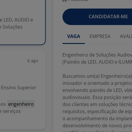
CANDIDATAR-ME
de LED, AUDIO e
de Soluções
VAGA
EMPRESA
AVAL
Engenheiro de Soluções Audiov
6 ago
(Painéis de LED, AUDIO e ILUM
Buscamos um(a) Engenheiro(a) d
inovador e orientado a projeto
Ensino Superior
envolvendo painéis de LED, víd
audiovisuais. Essa posição ser
amos
engenheiro
dos clientes em soluções técn
e serviços
requisitos, especificação de e
o acompanhamento da implant
desenvolvimento de novos prod