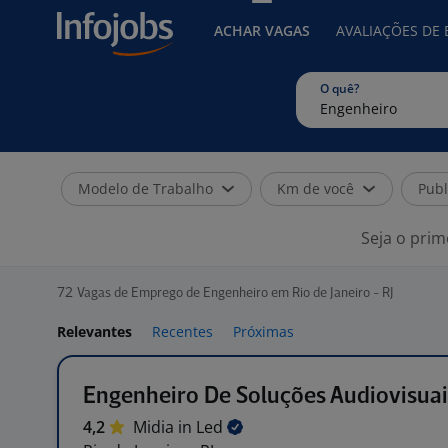
ACHAR VAGAS
AVALIAÇÕES DE
O quê?
Modelo de Trabalho
Km de você
Publ
Seja o prim
72
Vagas de Emprego de Engenheiro em Rio de Janeiro - RJ
Relevantes
Recentes
Próximas
Engenheiro De Soluções Audiovisuai
4,2
Midia in
Led