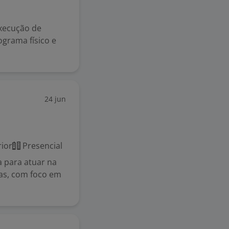
xecução de
ograma físico e
24 jun
ior
Presencial
ta para atuar na
ias, com foco em