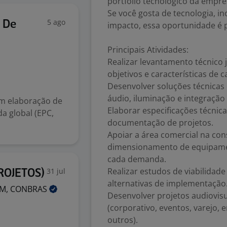
portfólio tecnológico da empre
Se você gosta de tecnologia, in
5 ago
 De
impacto, essa oportunidade é 
Principais Atividades:
Realizar levantamento técnico 
objetivos e características de c
Desenvolver soluções técnicas 
áudio, iluminação e integração 
em elaboração de
Elaborar especificações técnic
a global (EPC,
documentação de projetos.
Apoiar a área comercial na con
dimensionamento de equipamen
cada demanda.
Realizar estudos de viabilidad
31 jul
ROJETOS)
alternativas de implementação
AM,
CONBRAS
Desenvolver projetos audiovis
(corporativo, eventos, varejo, 
outros).