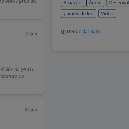
e obras prediais
Atuação
Áudio
Desenvol
painéis de led
Vídeo
Denunciar vaga
30 jun
iciência (PCD).
didatura de
26 jun