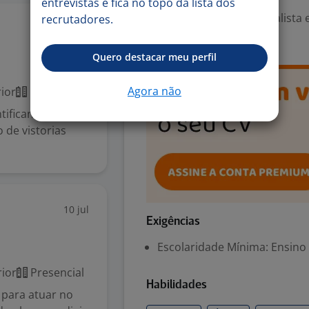
entrevistas e fica no topo da lista dos
Área Profissional:
Especialista 
recrutadores.
16 jul
Eletrotécnica
Quero destacar meu perfil
Agora não
ior
Presencial
tificando falhas,
 de vistorias
10 jul
Exigências
Escolaridade Mínima: Ensino
ior
Presencial
Habilidades
il para atuar no