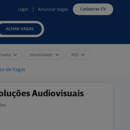
Cadastrar CV
Login
Anunciar Vagas
ACHAR VAGAS
rnada
Senioridade
PcD
iso de Vagas
oluções Audiovisuais
ções