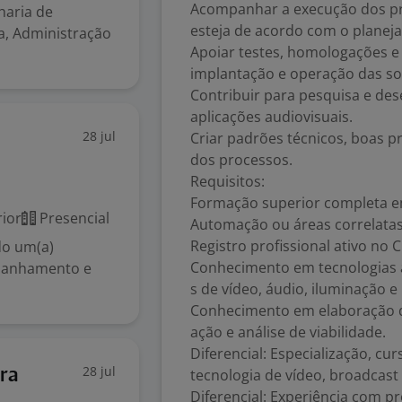
Acompanhar a execução dos pro
haria de
esteja de acordo com o planeja
a, Administração
Apoiar testes, homologações e
implantação e operação das so
Contribuir para pesquisa e de
aplicações audiovisuais.
28 jul
Criar padrões técnicos, boas 
dos processos.
Requisitos:
Formação superior completa em E
ior
Presencial
Automação ou áreas correlatas
Registro profissional ativo no 
do um(a)
Conhecimento em tecnologias au
mpanhamento e
s de vídeo, áudio, iluminação 
Conhecimento em elaboração de
ação e análise de viabilidade.
Diferencial: Especialização, cur
28 jul
bra
tecnologia de vídeo, broadcast
Diferencial: Experiência com p