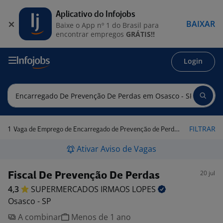
Aplicativo do Infojobs
BAIXAR
Baixe o App nº 1 do Brasil para
encontrar empregos
GRÁTIS!!
Login
1
FILTRAR
Vaga de Emprego de Encarregado de Prevenção de Perdas em Osasco - SP
Ativar Aviso de Vagas
20 jul
Fiscal De Prevenção De Perdas
4,3
SUPERMERCADOS IRMAOS
LOPES
Osasco - SP
A combinar
Menos de 1 ano