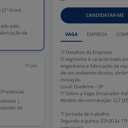
 (2º Grau)
CANDIDATAR-ME
zado pelo
abricação de
VAGA
EMPRESA
COMP
?? Detalhes da Empresa
O segmento é caracterizado p
17 jun
engenharia e fabricação de equ
de um ambiente técnico, dinâmi
inovação.
Local: Diadema – SP
Presencial
?? Sobre a Vaga: Encanador Ind
Modelo de contratação: CLT (Ef
alentos |
nidades de
?? Jornada de trabalho:
Segunda a quinta: 07h30 às 17h
semanais)