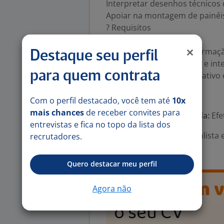
Interpretar desenhos técnicos 
Apoiar na montagem de painéis
? Requisitos
Ensino médio completo
Experiência na área ou formaç
Destaque seu perfil
Conhecimento em leitura e int
para quem contrata
Perfil comprometido, proativo
Número de vagas:
1
Com o perfil destacado, você tem até
10x
mais chances
de receber convites para
Tipo de contrato e Jornada:
Efe
entrevistas e fica no topo da lista dos
Área Profissional:
Especialista 
recrutadores.
Máquinas
Quero destacar meu perfil
Agora não