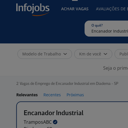
ACHAR VAGAS
AVALIAÇÕES DE
O quê?
Modelo de Trabalho
Km de você
Publ
Seja o prim
2
Vagas de Emprego de Encanador Industrial em Diadema - SP
Relevantes
Recentes
Próximas
Encanador Industrial
TramposABC