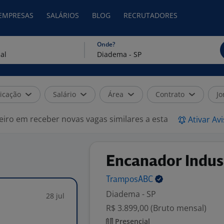
 EMPRESAS
SALÁRIOS
BLOG
RECRUTADORES
Onde?
icação
Salário
Área
Contrato
Jo
eiro em receber novas vagas similares a esta
Ativar Av
Encanador Indust
TramposABC
Diadema - SP
28 jul
R$ 3.899,00 (Bruto mensal)
Presencial