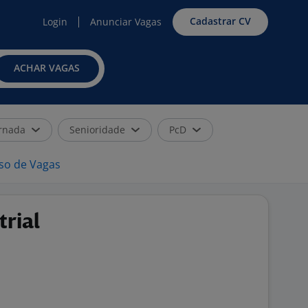
Cadastrar CV
Login
Anunciar Vagas
ACHAR VAGAS
rnada
Senioridade
PcD
iso de Vagas
rial