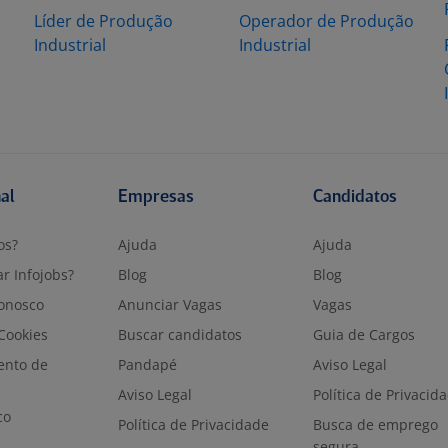
Líder de Produção
Operador de Produção
Industrial
Industrial
nal
Empresas
Candidatos
os?
Ajuda
Ajuda
r Infojobs?
Blog
Blog
onosco
Anunciar Vagas
Vagas
 Cookies
Buscar candidatos
Guia de Cargos
ento de
Pandapé
Aviso Legal
Aviso Legal
Política de Privacid
co
Política de Privacidade
Busca de emprego
segura