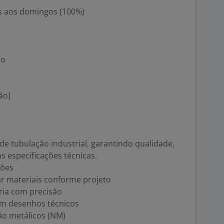
as aos domingos (100%)
ro
ão)
de tubulação industrial, garantindo qualidade,
 especificações técnicas.
ções
nar materiais conforme projeto
aria com precisão
m desenhos técnicos
ão metálicos (NM)