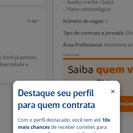
-. Auxílio creche / babá
-. Plano odontológico
4 ago
Número de vagas:
1
Tipo de contrato e Jornada:
Efe
Área Profissional:
Assistente e
s Você já pensou
iversidade e
Destaque seu perfil
31 jul
para quem contrata
Com o perfil destacado, você tem até
10x
Exigências
mais chances
de receber convites para