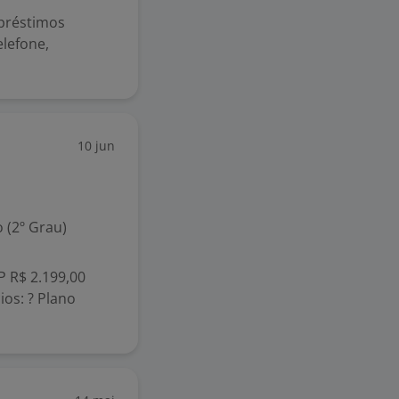
mpréstimos
elefone,
10 jun
 (2º Grau)
P R$ 2.199,00
os: ? Plano