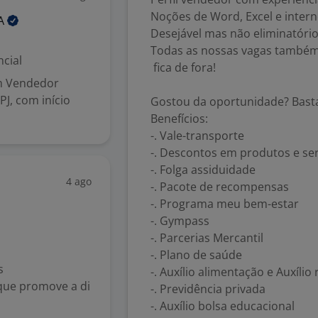
Noções de Word, Excel e intern
A
Desejável mas não eliminatório
Todas as nossas vagas também
cial
fica de fora!
m Vendedor
J, com início
Gostou da oportunidade? Basta
Benefícios:
-. Vale-transporte
-. Descontos em produtos e ser
-. Folga assiduidade
4 ago
-. Pacote de recompensas
-. Programa meu bem-estar
-. Gympass
-. Parcerias Mercantil
-. Plano de saúde
s
-. Auxílio alimentação e Auxíli
que promove a di
-. Previdência privada
.
-. Auxílio bolsa educacional