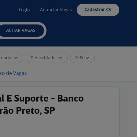
Cadastrar CV
Login
Anunciar Vagas
ACHAR VAGAS
rnada
Senioridade
PcD
iso de Vagas
l E Suporte - Banco
rão Preto, SP