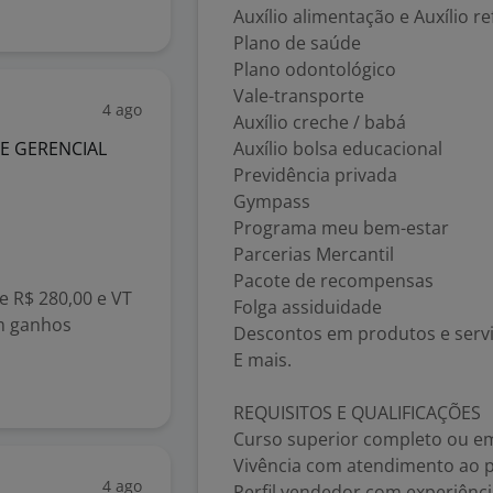
Auxílio alimentação e Auxílio 
Plano de saúde
Plano odontológico
Vale-transporte
4 ago
Auxílio creche / babá
E GERENCIAL
Auxílio bolsa educacional
Previdência privada
Gympass
Programa meu bem-estar
Parcerias Mercantil
Pacote de recompensas
e R$ 280,00 e VT
Folga assiduidade
om ganhos
Descontos em produtos e servi
E mais.
REQUISITOS E QUALIFICAÇÕES
Curso superior completo ou 
Vivência com atendimento ao p
4 ago
Perfil vendedor com experiênci