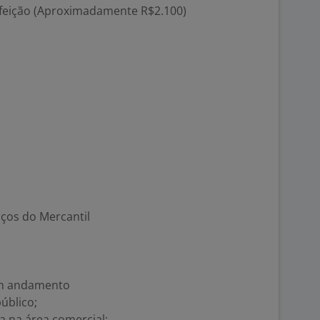
refeição (Aproximadamente R$2.100)
ços do Mercantil
em andamento
úblico;
a na área comercial;