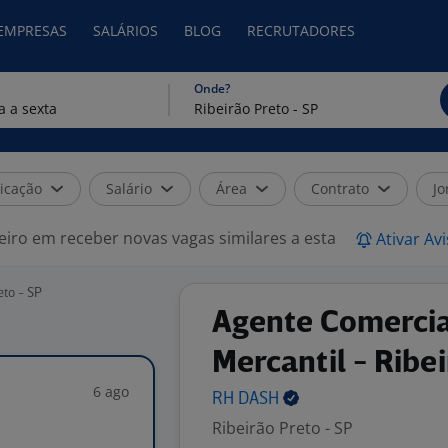
 EMPRESAS
SALÁRIOS
BLOG
RECRUTADORES
Onde?
icação
Salário
Área
Contrato
Jo
eiro em receber novas vagas similares a esta
Ativar Av
to - SP
Agente Comercia
Mercantil - Ribei
6 ago
RH
DASH
Ribeirão Preto - SP