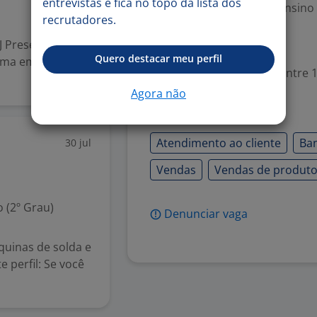
entrevistas e fica no topo da lista dos
Escolaridade Mínima: Ensino
recrutadores.
 Presencial |
Valorizado
Quero destacar meu perfil
 uma empresa
Experiência desejada: Entre 1
Agora não
Habilidades
Atendimento ao cliente
Ba
30 jul
Vendas
Vendas de produto
 (2º Grau)
Denunciar vaga
uinas de solda e
 perfil: Se você