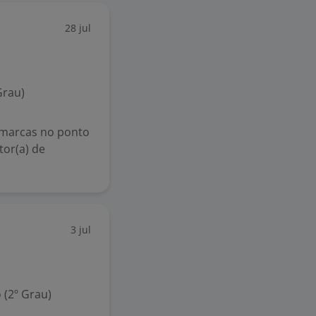
28 jul
Grau)
 marcas no ponto
or(a) de
3 jul
 (2º Grau)