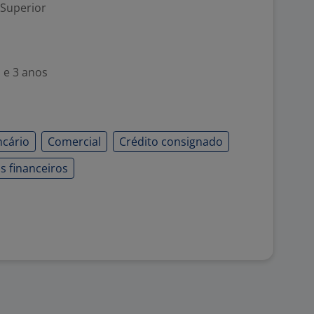
 Superior
 e 3 anos
ncário
Comercial
Crédito consignado
s financeiros