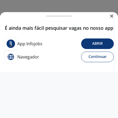
É ainda mais fácil pesquisar vagas no nosso app
App Infojobs
ABRIR
Navegador
Continuar
6 ago
Consultor De Vendas
4,2
FACTA INTERMEDIACAO DE
NEGOCIOS
Imbituba - SC