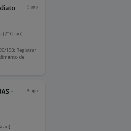
5 ago
ediato
 (2º Grau)
0/193; Registrar
ndimento de
5 ago
DAS -
Grau)