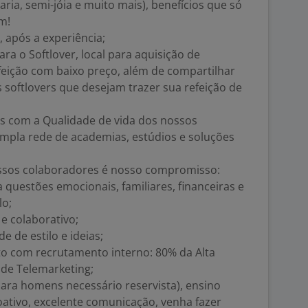
aria, semi-jóia e muito mais), benefícios que só
m!
, após a experiência;
ra o Softlover, local para aquisição de
feição com baixo preço, além de compartilhar
 softlovers que desejam trazer sua refeição de
s com a Qualidade de vida dos nossos
mpla rede de academias, estúdios e soluções
ssos colaboradores é nosso compromisso:
 questões emocionais, familiares, financeiras e
lo;
 e colaborativo;
 de estilo e ideias;
o com recrutamento interno: 80% da Alta
de Telemarketing;
ara homens necessário reservista), ensino
ativo, excelente comunicação, venha fazer