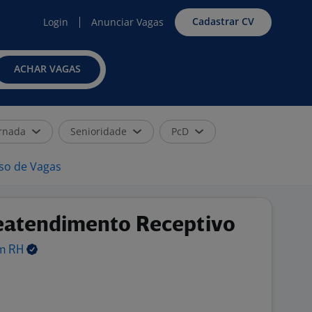
Cadastrar CV
Login
Anunciar Vagas
ACHAR VAGAS
rnada
Senioridade
PcD
iso de Vagas
eatendimento Receptivo
em
RH