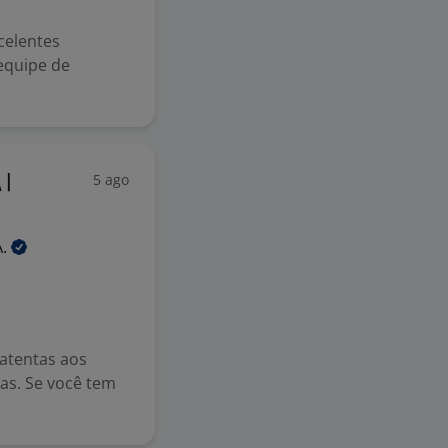
celentes
equipe de
5 ago
 |
A.
atentas aos
as. Se você tem