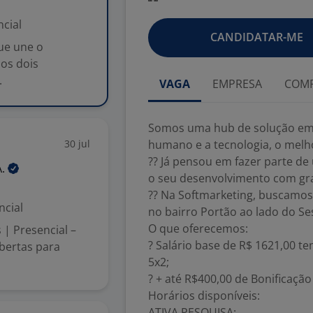
cial
CANDIDATAR-ME
ue une o
os dois
.
VAGA
EMPRESA
COMP
Somos uma hub de solução em
30 jul
humano e a tecnologia, o melho
?? Já pensou em fazer parte de
A.
o seu desenvolvimento com gr
?? Na Softmarketing, buscamos 
ncial
no bairro Portão ao lado do Se
O que oferecemos:
 | Presencial –
? Salário base de R$ 1621,00 t
bertas para
5x2;
? + até R$400,00 de Bonificaçã
Horários disponíveis:
ATIVA PESQUISA: