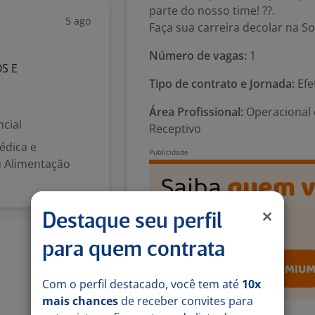
parte do nosso time! ??.
5 ago
Faça sua carreira decolar na So
Número de vagas:
1
S E
Tipo de contrato e Jornada:
Efe
Área Profissional:
Operacional e
cial
Receptivo
Médica e
u Alimentação
Destaque seu perfil
5 ago
para quem contrata
Com o perfil destacado, você tem até
10x
mais chances
de receber convites para