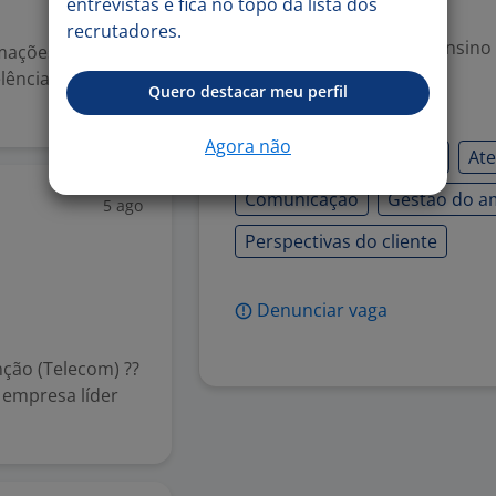
entrevistas e fica no topo da lista dos
Exigências
recrutadores.
Escolaridade Mínima: Ensino
mações para te
elência dbm.
Quero destacar meu perfil
Habilidades
Agora não
Atendimento ao cliente
Ate
Comunicação
Gestão do a
5 ago
Perspectivas do cliente
Denunciar vaga
nção (Telecom) ??
 empresa líder