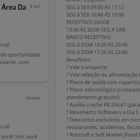
9 jun
SEG à SEX 09:00 ÁS 17:12
- Área Da
SEG à SEX 10:48 ÁS 19:00
RECEPTIVO SAÚDE:
13:40 ÁS 20:00 SEG A SAB
BANCO RECEPTIVO:
cial
SEG à DOM 14:20 ÁS 20:40
SEG à DOM 17:20 ÁS 23:40
nde oportunidade
Benefícios:
mulante, com
? Vale transporte;
? Vale refeição ou alimentação 
? Plano de saúde com coparticip
? Plano odontológico (custead
atendimento gratuito);
Ontem
? Auxílio creche R$ 254,61 (para
? Movimento Softlovers e Dia S
? Descontos exclusivos em noss
cial
restaurantes, academias, facul
? RotaSoft e Soft Market (Food 
você! Sim, você