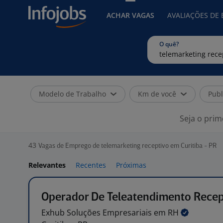
ACHAR VAGAS
AVALIAÇÕES DE
O quê?
Modelo de Trabalho
Km de você
Publ
Seja o prim
43
Vagas de Emprego de telemarketing receptivo em Curitiba - PR
Relevantes
Recentes
Próximas
Operador De Teleatendimento Recep
Exhub Soluções Empresariais em
RH