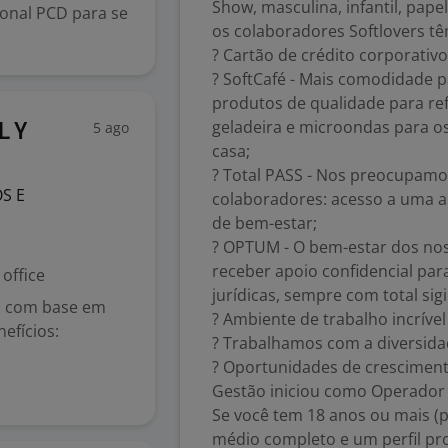
Show, masculina, infantil, papel
onal PCD para se
os colaboradores Softlovers tê
? Cartão de crédito corporativo
? SoftCafé - Mais comodidade pa
produtos de qualidade para re
geladeira e microondas para os
5 ago
L Y
casa;
? Total PASS - Nos preocupamo
S E
colaboradores: acesso a uma a
de bem-estar;
? OPTUM - O bem-estar dos no
receber apoio confidencial para
office
jurídicas, sempre com total sigi
ão com base em
? Ambiente de trabalho incrível
efícios:
? Trabalhamos com a diversidade
? Oportunidades de cresciment
Gestão iniciou como Operador 
Se você tem 18 anos ou mais (p
médio completo e um perfil pro