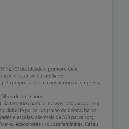
R$ 12,70/ dia (desde o primeiro dia);
ação e extensivo a familiares;
o pela empresa e com consultório na empresa,
 filhos de até 2 anos);
 (Dia temático para os nossos colaboradores);
o clube de parceiros (salão de beleza, bares,
dades e escolas, são mais de 320 parceiros);
Trucks, expositores - roupas femininas, Cacau