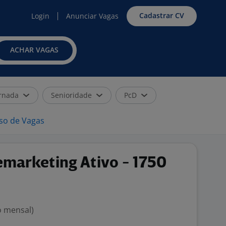
Cadastrar CV
Login
Anunciar Vagas
ACHAR VAGAS
rnada
Senioridade
PcD
iso de Vagas
emarketing Ativo - 1750
o mensal)