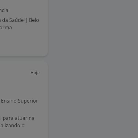
cial
a da Saúde | Belo
forma
Hoje
Ensino Superior
l para atuar na
ealizando o