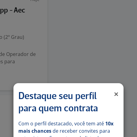
pp - Aec
 (2º Grau)
 de Operador de
es para
Destaque seu perfil
Hoje
para quem contrata
Com o perfil destacado, você tem até
10x
mais chances
de receber convites para