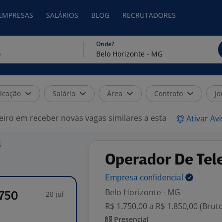
 EMPRESAS
SALÁRIOS
BLOG
RECRUTADORES
Onde?
icação
Salário
Área
Contrato
Jo
eiro em receber novas vagas similares a esta
Ativar Av
G
Operador De Tel
Empresa
confidencial
Belo Horizonte - MG
20 jul
1750
R$ 1.750,00 a R$ 1.850,00 (Brut
Presencial