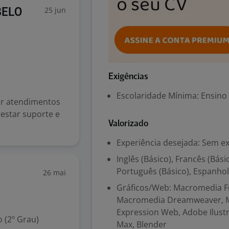
25 jun
 BELO
Exigências
Escolaridade Mínima: Ensino
dar atendimentos
restar suporte e
Valorizado
Experiência desejada: Sem e
Inglês (Básico), Francês (Básic
Português (Básico), Espanhol
26 mai
Gráficos/Web: Macromedia F
Macromedia Dreamweaver, M
Expression Web, Adobe Ilustra
 (2º Grau)
Max, Blender