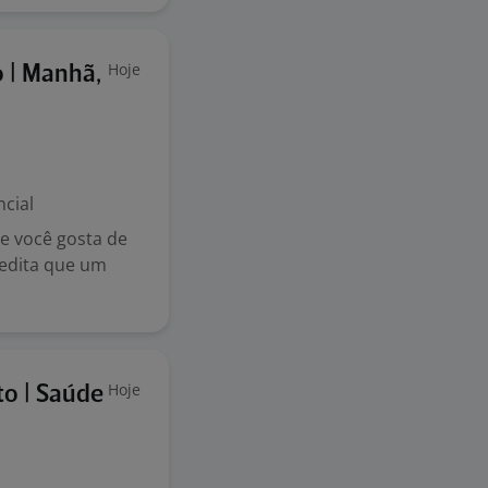
Hoje
 | Manhã,
cial
e você gosta de
redita que um
Hoje
o | Saúde