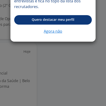
entrevistas e fica no topo da lista dos
 (2º Grau)
recrutadores.
 de Operador de
Quero destacar meu perfil
es para
Agora não
Hoje
cial
a da Saúde | Belo
forma