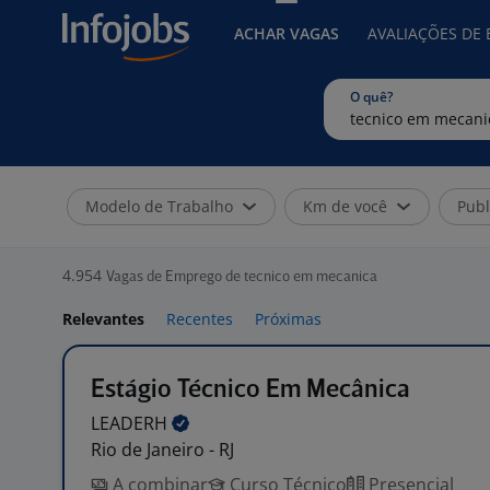
ACHAR VAGAS
AVALIAÇÕES DE
O quê?
Modelo de Trabalho
Km de você
Publ
4.954
Vagas de Emprego de tecnico em mecanica
Relevantes
Recentes
Próximas
Estágio Técnico Em Mecânica
LEADERH
Rio de Janeiro - RJ
A combinar
Curso Técnico
Presencial