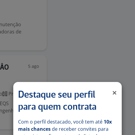
anutenção
adoras de
5 ago
ÇÂO
o
Presencial
Destaque seu perfil
 EQS
para quem contrata
ngenharia,
Com o perfil destacado, você tem até
10x
mais chances
de receber convites para