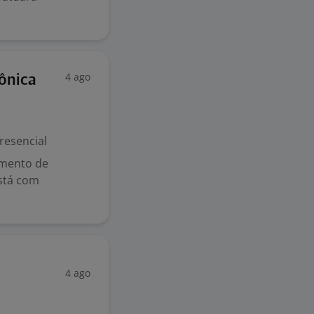
4 ago
ônica
resencial
gmento de
stá com
4 ago