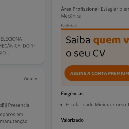
Área Profissional:
Estagiário e
Mecânica
SELECIONA
ECÂNICA, DO 1°
. ...
Ontem
Exigências
Escolaridade Mínima: Curso 
o
Presencial
 reparos em
r manutenção
Valorizado