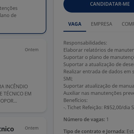
CANDIDATAR-ME
utenções
plano de
VAGA
EMPRESA
COMP
Responsabilidades:
Ontem
Elaborar relatórios de manuten
Suportar o plano de manutençõ
Suportar a atualização de dese
Realizar entrada de dados em
SMI;
Suportar atualização de manu
A INCÊNDIO
Auxiliar nas manutenções preven
E TÉCNICO EM
Benefícios:
OPOR...
-. Tichet Refeição: R$52,00/dia
Número de vagas:
1
Ontem
cnico
Tipo de contrato e Jornada:
Est