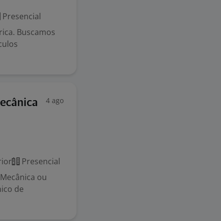
Presencial
trica. Buscamos
culos
4 ago
Mecânica
ior
Presencial
 Mecânica ou
nico de