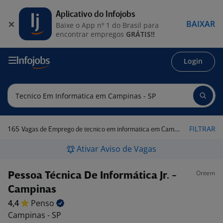
Aplicativo do Infojobs
BAIXAR
Baixe o App nº 1 do Brasil para
encontrar empregos
GRÁTIS!!
Login
165
FILTRAR
Vagas de Emprego de tecnico em informatica em Campinas - SP
Ativar Aviso de Vagas
Ontem
Pessoa Técnica De Informática Jr. -
Campinas
4,4
Penso
Campinas - SP