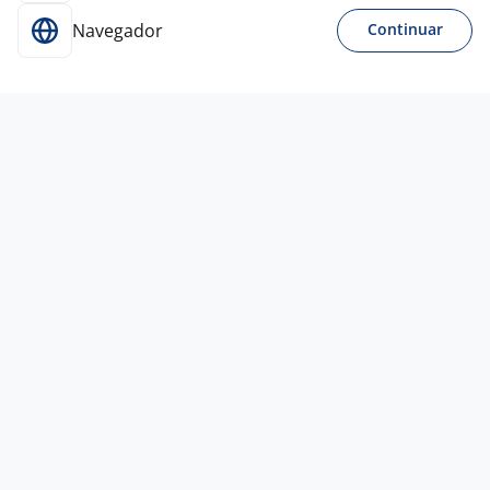
Navegador
Continuar
5 ago
Coletador III – Atendimento Domiciliar
| Belo Horizonte/MG
4,4
Dasa
Belo Horizonte - MG
A combinar
Entre 1 e 3 anos
Curso Técnico
Presencial
5 ago
Mecânico De Alto ( Auto Mecânica E
Elétrica Sion Limitada )