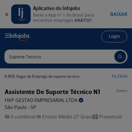
Aplicativo do Infojobs
BAIXAR
Baixe o App nº 1 do Brasil para
encontrar empregos
GRÁTIS!!
Login
9.855
FILTRAR
Vagas de Emprego de suporte tecnico
Ontem
Assistente De Suporte Técnico N1
HKP GESTAO EMPRESARIAL
LTDA
São Paulo - SP
A combinar
Ensino Médio (2º Grau)
Presencial