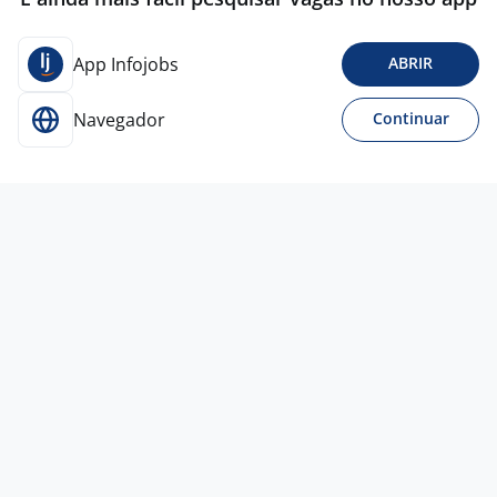
App Infojobs
ABRIR
Navegador
Continuar
1 ago
Suporte Técnico
3,8
RJNET Telecomunicações
LTDA
Porto Alegre - RS
A combinar
Entre 1 e 3 anos
Ensino Médio (2º Grau)
Presencial
1 ago
Suporte Tecnico - TI - Programador
Junior Litoral RS.