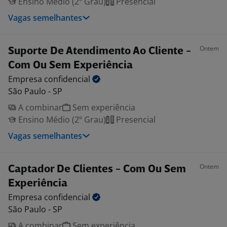
Ensino Médio (2º Grau)
Presencial
Vagas semelhantes
Ontem
Suporte De Atendimento Ao Cliente -
Com Ou Sem Experiência
Empresa
confidencial
São Paulo - SP
A combinar
Sem experiência
Ensino Médio (2º Grau)
Presencial
Vagas semelhantes
Ontem
Captador De Clientes - Com Ou Sem
Experiência
Empresa
confidencial
São Paulo - SP
A combinar
Sem experiência