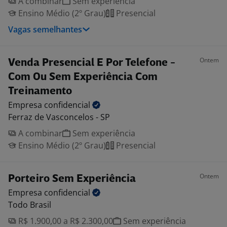
A combinar
Sem experiência
Ensino Médio (2º Grau)
Presencial
Vagas semelhantes
Ontem
Venda Presencial E Por Telefone -
Com Ou Sem Experiência Com
Treinamento
Empresa
confidencial
Ferraz de Vasconcelos - SP
A combinar
Sem experiência
Ensino Médio (2º Grau)
Presencial
Ontem
Porteiro Sem Experiência
Empresa
confidencial
Todo Brasil
R$ 1.900,00 a R$ 2.300,00
Sem experiência