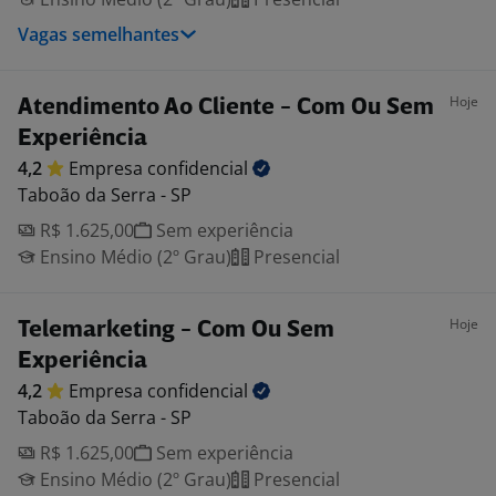
Vagas semelhantes
Hoje
Atendimento Ao Cliente - Com Ou Sem
Experiência
4,2
Empresa
confidencial
Taboão da Serra - SP
R$ 1.625,00
Sem experiência
Ensino Médio (2º Grau)
Presencial
Hoje
Telemarketing - Com Ou Sem
Experiência
4,2
Empresa
confidencial
Taboão da Serra - SP
R$ 1.625,00
Sem experiência
Ensino Médio (2º Grau)
Presencial