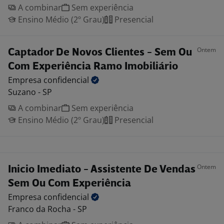
A combinar
Sem experiência
Ensino Médio (2º Grau)
Presencial
Ontem
Captador De Novos Clientes - Sem Ou
Com Experiência Ramo Imobiliário
Empresa
confidencial
Suzano - SP
A combinar
Sem experiência
Ensino Médio (2º Grau)
Presencial
Ontem
Inicio Imediato - Assistente De Vendas
Sem Ou Com Experiência
Empresa
confidencial
Franco da Rocha - SP