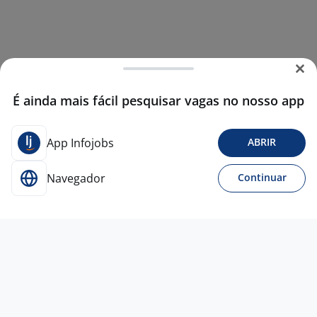
É ainda mais fácil pesquisar vagas no nosso app
App Infojobs
ABRIR
Navegador
Continuar
3 ago
Secretária - Chapecó- SC
4,4
EMPREGGA
TECNOLOGIA
Chapecó - SC