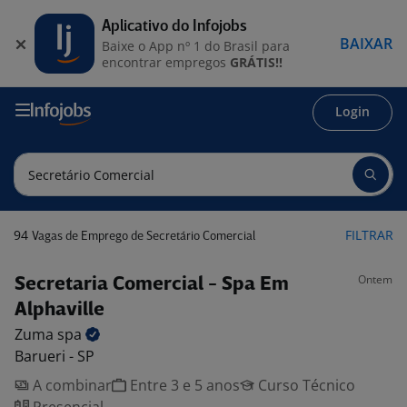
Aplicativo do Infojobs
BAIXAR
Baixe o App nº 1 do Brasil para
encontrar empregos
GRÁTIS!!
Login
94
FILTRAR
Vagas de Emprego de Secretário Comercial
Ontem
Secretaria Comercial - Spa Em
Alphaville
Zuma
spa
Barueri - SP
A combinar
Entre 3 e 5 anos
Curso Técnico