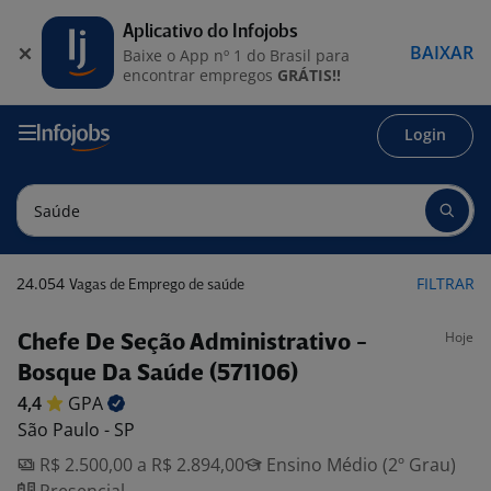
Aplicativo do Infojobs
BAIXAR
Baixe o App nº 1 do Brasil para
encontrar empregos
GRÁTIS!!
Login
24.054
FILTRAR
Vagas de Emprego de saúde
Hoje
Chefe De Seção Administrativo -
Bosque Da Saúde (571106)
4,4
GPA
São Paulo - SP
R$ 2.500,00 a R$ 2.894,00
Ensino Médio (2º Grau)