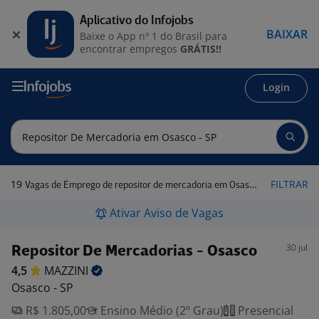
Aplicativo do Infojobs
BAIXAR
Baixe o App nº 1 do Brasil para
encontrar empregos
GRÁTIS!!
Login
19
FILTRAR
Vagas de Emprego de repositor de mercadoria em Osasco - SP
Ativar Aviso de Vagas
30 jul
Repositor De Mercadorias - Osasco
4,5
MAZZINI
Osasco - SP
R$ 1.805,00
Ensino Médio (2º Grau)
Presencial