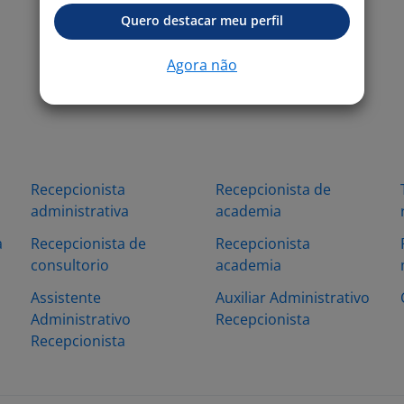
Quero destacar meu perfil
Agora não
Recepcionista
Recepcionista de
administrativa
academia
a
Recepcionista de
Recepcionista
consultorio
academia
Assistente
Auxiliar Administrativo
Administrativo
Recepcionista
Recepcionista