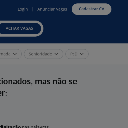
Cadastrar CV
Login
Anunciar Vagas
ACHAR VAGAS
rnada
Senioridade
PcD
cionados, mas não se
r:
digitação
nas palavras