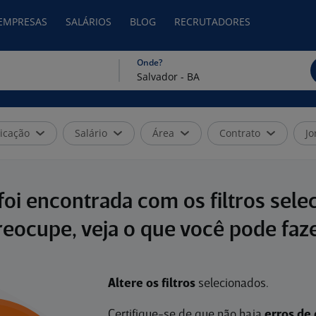
 EMPRESAS
SALÁRIOS
BLOG
RECRUTADORES
Onde?
icação
Salário
Área
Contrato
Jo
oi encontrada com os filtros sele
reocupe, veja o que você pode faze
Altere os filtros
selecionados.
Certifique-se de que não haja
erros de 