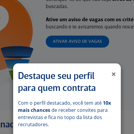
buscadas.
Ative um aviso de vagas com os crit
buscando e te avisaremos quando novas
ATIVAR AVISO DE VAGAS
Destaque seu perfil
para quem contrata
Com o perfil destacado, você tem até
10x
mais chances
de receber convites para
entrevistas e fica no topo da lista dos
onadas
recrutadores.