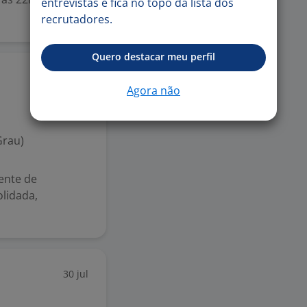
entrevistas e fica no topo da lista dos
recrutadores.
Quero destacar meu perfil
31 jul
Agora não
Grau)
ente de
lidada,
30 jul