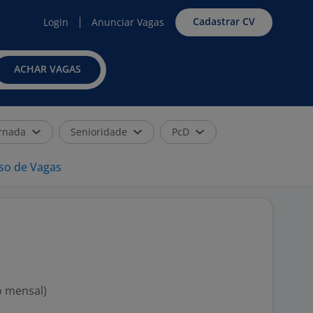
Cadastrar CV
Login
Anunciar Vagas
ACHAR VAGAS
rnada
Senioridade
PcD
iso de Vagas
o mensal)