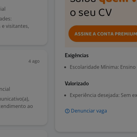
ial
ades:
e visitantes,
Exigências
4 ago
Escolaridade Mínima: Ensino
Valorizado
ncial
Experiência desejada: Sem e
unicativo(a),
atendimento ao
Denunciar vaga