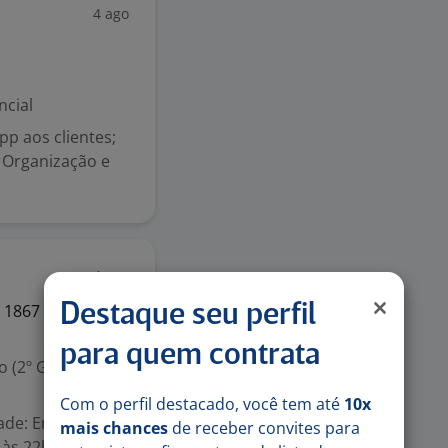
4 ago
ncial
pp aos clientes;
 Organização e
4 ago
E
1867
Destaque seu perfil
para quem contrata
 (2º Grau)
Com o perfil destacado, você tem até
10x
ade: Ensino
mais chances
de receber convites para
 às 22h