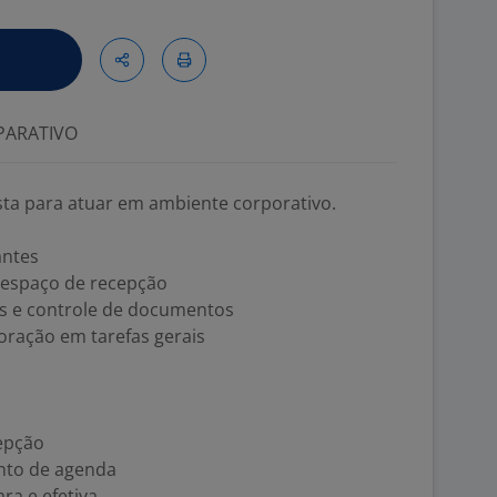
ARATIVO
sta para atuar em ambiente corporativo.
antes
espaço de recepção
 e controle de documentos
oração em tarefas gerais
epção
nto de agenda
ra e efetiva