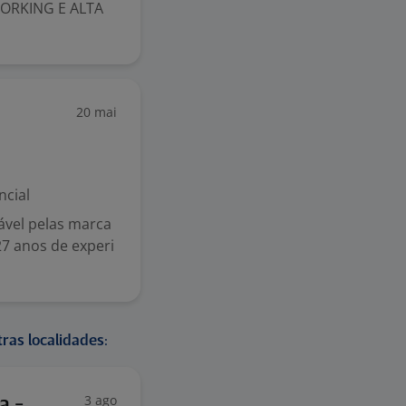
ORKING E ALTA
20 mai
ncial
ável pelas marca
27 anos de experi
ras localidades:
3 ago
a -