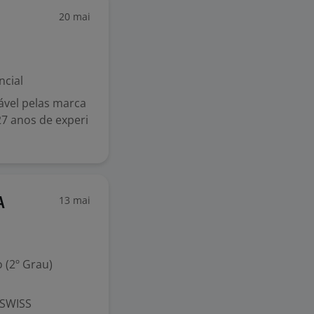
20 mai
ncial
ável pelas marca
27 anos de experi
13 mai
A
 (2º Grau)
 SWISS