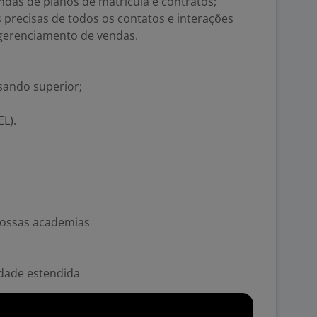
ndas de planos de matrícula e contratos;
s precisas de todos os contatos e interações
 gerenciamento de vendas.
sando superior;
L).
 nossas academias
idade estendida