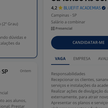
4,2
BLUEFIT
ACADEMIAS
Campinas - SP
Salário a combinar
 (2º Grau)
Presencial
ando dúvidas e
CANDIDATAR-ME
talações da
VAGA
EMPRESA
AVAL
Ontem
- SP
Responsabilidades
Recepcionar os clientes, sana
serviços e instalações da acad
Realizar ações de divulgação 
ncial
externamente, para atrair novos
to aos alunos,
Apresentar os planos e serviço
sional; Prestar