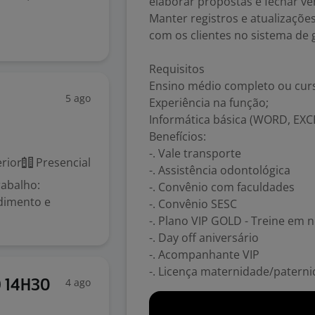
elaborar propostas e fechar ve
Manter registros e atualizaçõe
com os clientes no sistema de
Requisitos
Ensino médio completo ou cur
5 ago
Experiência na função;
Informática básica (WORD, EXCE
Benefícios:
-. Vale transporte
rior
Presencial
-. Assistência odontológica
rabalho:
-. Convênio com faculdades
dimento e
-. Convênio SESC
-. Plano VIP GOLD - Treine em
-. Day off aniversário
-. Acompanhante VIP
-. Licença maternidade/patern
4 ago
) 14H30
)