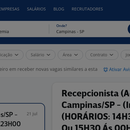
 EMPRESAS
SALÁRIOS
BLOG
RECRUTADORES
Onde?
icação
Salário
Área
Contrato
Jo
eiro em receber novas vagas similares a esta
Ativar Av
Recepcionista (
Campinas/SP - (
21 jul
s/SP -
(HORÁRIOS: 14H
s 23H00
Ou 15H30 Ás 00