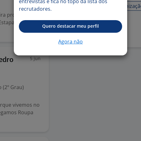
entrevistas e fica no topo da lista dos
COMUNICAÇÃO
organizaçã
recrutadores.
ra profissional
Estapar está com
Denunciar vaga
Quero destacar meu perfil
Agora não
5 jun
edro
 (2º Grau)
orque vivemos no
regamos Roupa