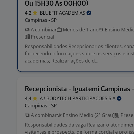
Ou 15H30 Ás 00H00)
4,2
BLUEFIT
ACADEMIAS
Campinas - SP
A combinar
Menos de 1 ano
Ensino Médio
Presencial
Responsabilidades Recepcionar os clientes, san
fornecendo informações sobre os serviços e ins
academias; Realizar ações de d...
Recepcionista - Iguatemi Campinas 
4,4
A ! BODYTECH PARTICIPACOES
S.A
Campinas - SP
A combinar
Ensino Médio (2º Grau)
Prese
Responsabilidades da vaga Realizar o atendimen
visitantes e prospects, de forma cordial e profis