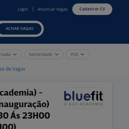
Cadastrar CV
Login
Anunciar Vagas
ACHAR VAGAS
rnada
Senioridade
PcD
iso de Vagas
Academia) -
Inauguração)
30 Ás 23H00
H00)