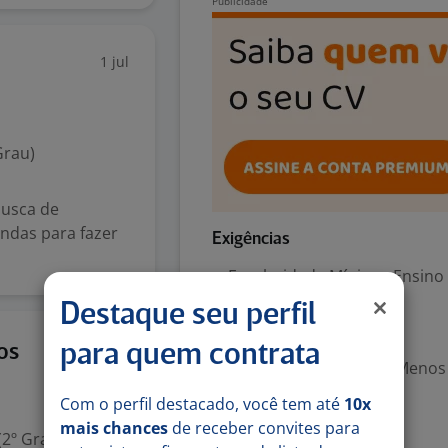
1 jul
Grau)
busca de
ndas para fazer
Exigências
Escolaridade Mínima: Ensino
Destaque seu perfil
Valorizado
22 jun
os
para quem contrata
Experiência desejada: Menos
Com o perfil destacado, você tem até
10x
Habilidades
mais chances
de receber convites para
2º Grau)