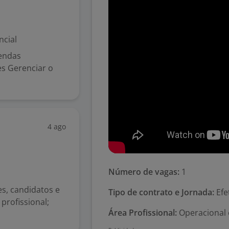
ncial
endas
es Gerenciar o
4 ago
Número de vagas:
1
es, candidatos e
Tipo de contrato e Jornada:
Efe
profissional;
Área Profissional:
Operacional 