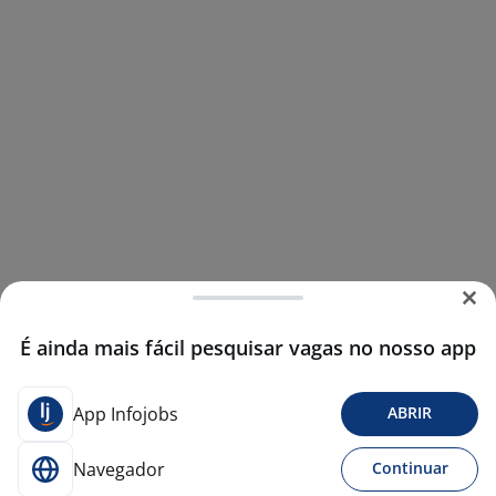
É ainda mais fácil pesquisar vagas no nosso app
App Infojobs
ABRIR
Navegador
Continuar