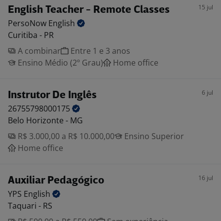
15 jul
English Teacher - Remote Classes
PersoNow
English
Curitiba - PR
A combinar
Entre 1 e 3 anos
Ensino Médio (2º Grau)
Home office
6 jul
Instrutor De Inglês
26755798000175
Belo Horizonte - MG
R$ 3.000,00 a R$ 10.000,00
Ensino Superior
Home office
16 jul
Auxiliar Pedagógico
YPS
English
Taquari - RS