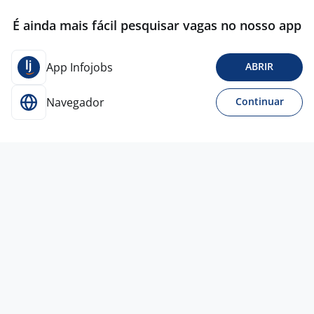
É ainda mais fácil pesquisar vagas no nosso app
App Infojobs
ABRIR
Navegador
Continuar
Para Candidatos
Acesse o site de empregos líder e se candidate a
vagas adequadas ao seu perfil de forma fácil e
rápida.