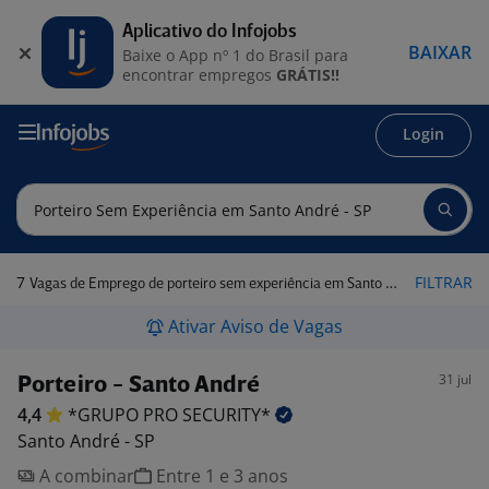
Aplicativo do Infojobs
BAIXAR
Baixe o App nº 1 do Brasil para
encontrar empregos
GRÁTIS!!
Login
7
FILTRAR
Vagas de Emprego de porteiro sem experiência em Santo André - SP
Ativar Aviso de Vagas
31 jul
Porteiro - Santo André
4,4
*GRUPO PRO
SECURITY*
Santo André - SP
A combinar
Entre 1 e 3 anos