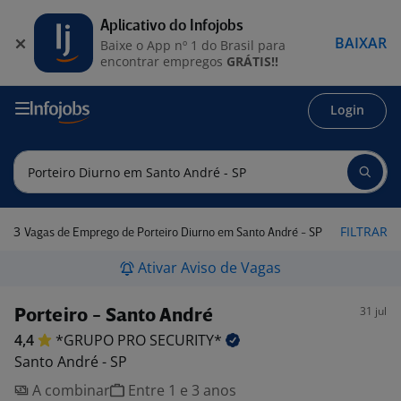
Aplicativo do Infojobs
BAIXAR
Baixe o App nº 1 do Brasil para
encontrar empregos
GRÁTIS!!
Login
3
FILTRAR
Vagas de Emprego de Porteiro Diurno em Santo André - SP
Ativar Aviso de Vagas
31 jul
Porteiro - Santo André
4,4
*GRUPO PRO
SECURITY*
Santo André - SP
A combinar
Entre 1 e 3 anos