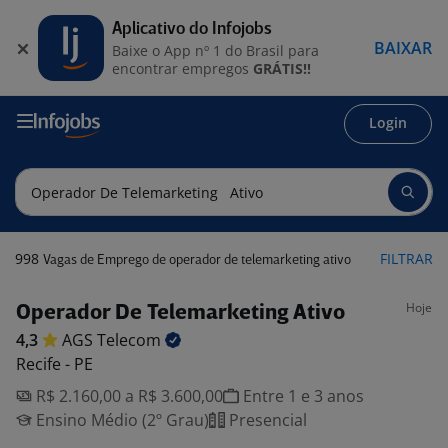
Aplicativo do Infojobs
BAIXAR
Baixe o App nº 1 do Brasil para
encontrar empregos
GRÁTIS!!
Login
998
FILTRAR
Vagas de Emprego de operador de telemarketing ativo
Hoje
Operador De Telemarketing Ativo
4,3
AGS
Telecom
Recife - PE
R$ 2.160,00 a R$ 3.600,00
Entre 1 e 3 anos
Ensino Médio (2º Grau)
Presencial