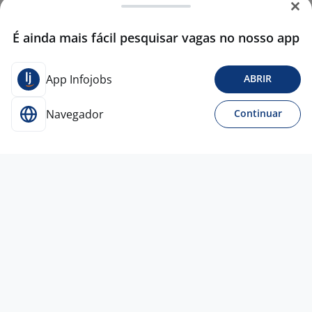
É ainda mais fácil pesquisar vagas no nosso app
App Infojobs
ABRIR
Navegador
Continuar
5 ago
Operador De Máquina I
4,5
RHEFERENCIA
RH
Diadema - SP
R$ 2.450,00
Menos de 1 ano
Ensino Médio (2º Grau)
Presencial