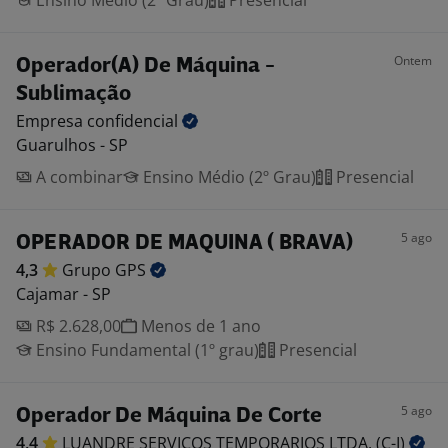
Ensino Médio (2º Grau)
Presencial
Ontem
Operador(A) De Máquina -
Sublimação
Empresa
confidencial
Guarulhos - SP
A combinar
Ensino Médio (2º Grau)
Presencial
5 ago
OPERADOR DE MAQUINA ( BRAVA)
4,3
Grupo
GPS
Cajamar - SP
R$ 2.628,00
Menos de 1 ano
Ensino Fundamental (1º grau)
Presencial
5 ago
Operador De Máquina De Corte
4,4
LUANDRE SERVICOS TEMPORARIOS LTDA.
(C-I)