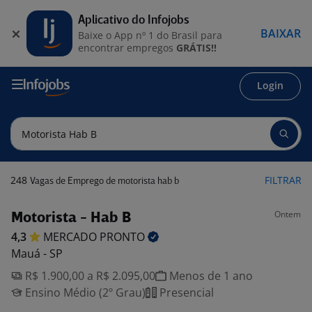
Aplicativo do Infojobs
BAIXAR
Baixe o App nº 1 do Brasil para
encontrar empregos
GRÁTIS!!
Login
248
FILTRAR
Vagas de Emprego de motorista hab b
Ontem
Motorista - Hab B
4,3
MERCADO
PRONTO
Mauá - SP
R$ 1.900,00 a R$ 2.095,00
Menos de 1 ano
Ensino Médio (2º Grau)
Presencial