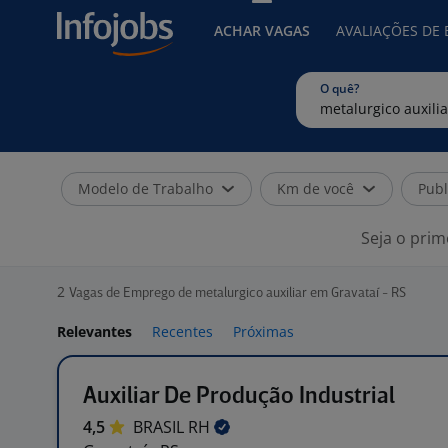
ACHAR VAGAS
AVALIAÇÕES DE
O quê?
Modelo de Trabalho
Km de você
Publ
Seja o prim
2
Vagas de Emprego de metalurgico auxiliar em Gravataí - RS
Relevantes
Recentes
Próximas
Auxiliar De Produção Industrial
4,5
BRASIL
RH