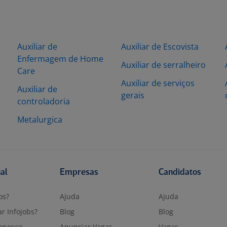
Auxiliar de
Auxiliar de Escovista
Enfermagem de Home
Auxiliar de serralheiro
Care
Auxiliar de serviços
Auxiliar de
gerais
controladoria
Metalurgica
nal
Empresas
Candidatos
os?
Ajuda
Ajuda
r Infojobs?
Blog
Blog
onosco
Anunciar Vagas
Vagas