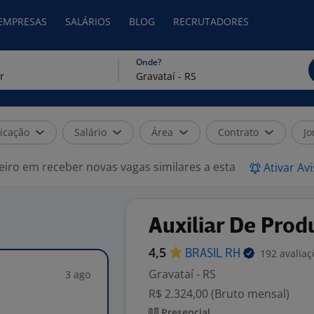
 EMPRESAS
SALÁRIOS
BLOG
RECRUTADORES
Onde?
icação
Salário
Área
Contrato
Jo
eiro em receber novas vagas similares a esta
Ativar Av
Auxiliar De Prod
4,5
192 avaliaç
BRASIL
RH
Gravataí - RS
3 ago
R$ 2.324,00 (Bruto mensal)
Presencial