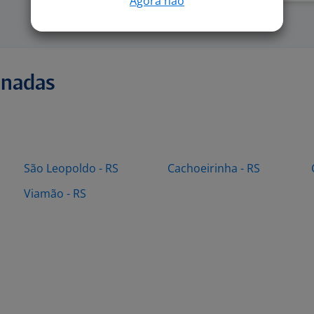
Agora não
onadas
São Leopoldo - RS
Cachoeirinha - RS
Viamão - RS