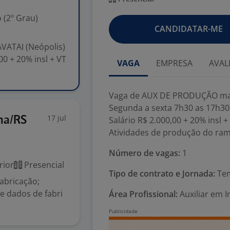
 (2º Grau)
CANDIDATAR-ME
ATAI (Neópolis)
0 + 20% insl + VT
VAGA
EMPRESA
AVAL
Vaga de AUX DE PRODUÇÃO mas
Segunda a sexta 7h30 as 17h30
17 jul
ha/RS
Salário R$ 2.000,00 + 20% insl 
Atividades de produção do ra
Número de vagas:
1
rior
Presencial
Tipo de contrato e Jornada:
Tem
abricação;
e dados de fabri
Área Profissional:
Auxiliar em I