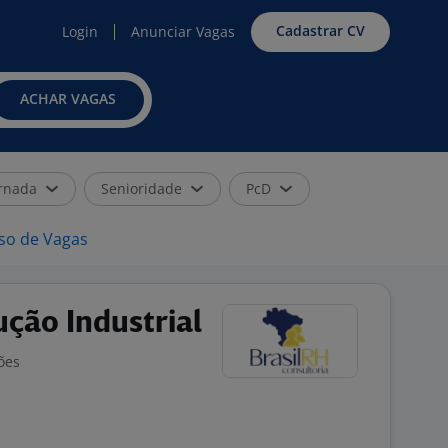
Cadastrar CV
Login
Anunciar Vagas
ACHAR VAGAS
rnada
Senioridade
PcD
iso de Vagas
ução Industrial
ões