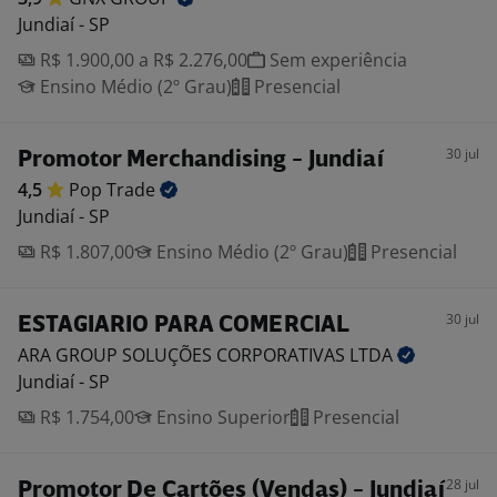
Jundiaí - SP
R$ 1.900,00 a R$ 2.276,00
Sem experiência
Ensino Médio (2º Grau)
Presencial
30 jul
Promotor Merchandising - Jundiaí
4,5
Pop
Trade
Jundiaí - SP
R$ 1.807,00
Ensino Médio (2º Grau)
Presencial
30 jul
ESTAGIARIO PARA COMERCIAL
ARA GROUP SOLUÇÕES CORPORATIVAS
LTDA
Jundiaí - SP
R$ 1.754,00
Ensino Superior
Presencial
28 jul
Promotor De Cartões (Vendas) - Jundiaí