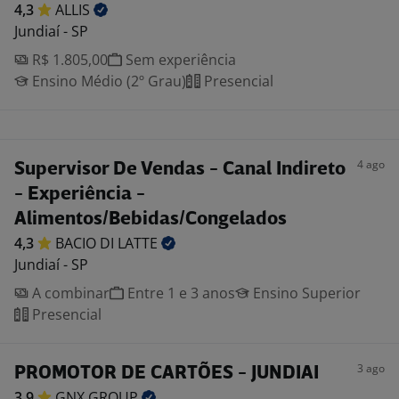
4,3
ALLIS
Jundiaí - SP
R$ 1.805,00
Sem experiência
Ensino Médio (2º Grau)
Presencial
4 ago
Supervisor De Vendas - Canal Indireto
- Experiência -
Alimentos/Bebidas/Congelados
4,3
BACIO DI
LATTE
Jundiaí - SP
A combinar
Entre 1 e 3 anos
Ensino Superior
Presencial
3 ago
PROMOTOR DE CARTÕES - JUNDIAI
3,9
GNX
GROUP