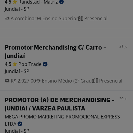
4,5
Randstad -
Matriz
Jundiaí - SP
A combinar
Ensino Superior
Presencial
21 jul
Promotor Merchandising C/ Carro -
Jundiaí
4,5
Pop
Trade
Jundiaí - SP
R$ 2.027,00
Ensino Médio (2º Grau)
Presencial
20 jul
PROMOTOR (A) DE MERCHANDISING -
JUNDIAI / VARZEA PAULISTA
MEGA PROMO MARKETING PROMOCIONAL EXPRESS
LTDA
Jundiaí - SP