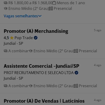
R$ 1.800,00 a R$ 1.968,00
Menos de 1 ano
Ensino Médio (2º Grau)
Presencial
Vagas semelhantes
5 ago
Promotor (A) Merchandising
4,5
Pop
Trade
Jundiaí - SP
A combinar
Ensino Médio (2º Grau)
Presencial
4 ago
Assistente Comercial -Jundiaí/SP
PRO7 RECRUTAMENTO E SELECAO
LTDA
Jundiaí - SP
A combinar
Ensino Médio (2º Grau)
Presencial
4 ago
Promotor (A) De Vendas | Laticínios