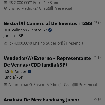
R$ 2.000,00
Entre 1 e 3 anos
Ensino Médio (2º Grau)
Presencial
23 jul
Gestor(A) Comercial De Eventos #1288
RHF Valinhos
/Centro-SP
Jundiaí - SP
R$ 4.000,00
Ensino Superior
Presencial
23 jul
Vendedor(A) Externo - Representante
De Vendas (CDD Jundiaí/SP)
4,6
Ambev
Jundiaí - SP
A combinar
Ensino Médio (2º Grau)
Presencial
22 jul
Analista De Merchandising Júnior