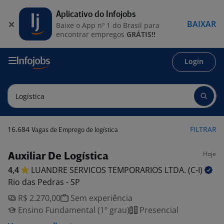
Aplicativo do Infojobs
BAIXAR
Baixe o App nº 1 do Brasil para
encontrar empregos
GRÁTIS!!
Login
16.684
FILTRAR
Vagas de Emprego de logística
Hoje
Auxiliar De Logística
4,4
LUANDRE SERVICOS TEMPORARIOS LTDA.
(C-I)
Rio das Pedras - SP
R$ 2.270,00
Sem experiência
Ensino Fundamental (1º grau)
Presencial