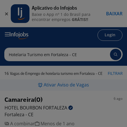
Aplicativo do Infojobs
BAIXAR
Baixe o App nº 1 do Brasil para
encontrar empregos
GRÁTIS!!
Login
16
FILTRAR
Vagas de Emprego de hotelaria turismo em Fortaleza - CE
Ativar Aviso de Vagas
6 ago
Camareira(O)
HOTEL BOURBON
FORTALEZA
Fortaleza - CE
A combinar
Menos de 1 ano