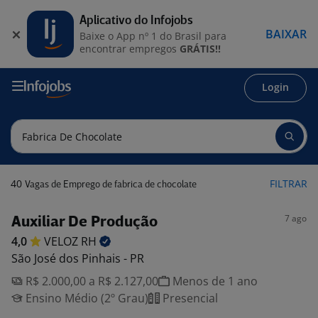
Aplicativo do Infojobs
BAIXAR
Baixe o App nº 1 do Brasil para
encontrar empregos
GRÁTIS!!
Login
40
FILTRAR
Vagas de Emprego de fabrica de chocolate
7 ago
Auxiliar De Produção
4,0
VELOZ
RH
São José dos Pinhais - PR
R$ 2.000,00 a R$ 2.127,00
Menos de 1 ano
Ensino Médio (2º Grau)
Presencial