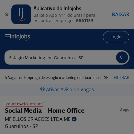
Aplicativo do Infojobs
BAIXAR
Baixe o App nº 1 do Brasil para
encontrar empregos
GRÁTIS!!
Login
6
FILTRAR
Vagas de Emprego de estagio marketing em Guarulhos - SP
Ativar Aviso de Vagas
CONTRATAÇÃO URGENTE
3 ago
Social Media - Home Office
MF ELLOS CRIACOES LTDA
ME
Guarulhos - SP