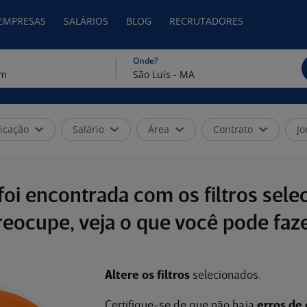
 EMPRESAS
SALÁRIOS
BLOG
RECRUTADORES
Onde?
icação
Salário
Área
Contrato
Jo
oi encontrada com os filtros sele
reocupe, veja o que você pode faze
Altere os filtros
selecionados.
Certifique-se de que não haja
erros de 