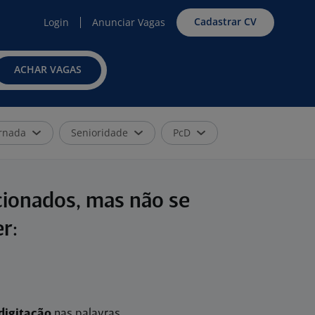
Cadastrar CV
Login
Anunciar Vagas
ACHAR VAGAS
rnada
Senioridade
PcD
cionados, mas não se
r:
digitação
nas palavras