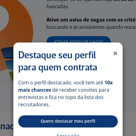
buscadas.
Ative um aviso de vagas com os crit
buscando e te avisaremos quando novas
ATIVAR AVISO DE VAGAS
Destaque seu perfil
para quem contrata
Com o perfil destacado, você tem até
10x
mais chances
de receber convites para
entrevistas e fica no topo da lista dos
recrutadores.
Quero destacar meu perfil
onadas
Agora não