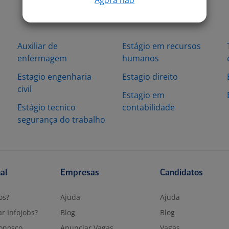
Auxiliar de
Estágio em recursos
enfermagem
humanos
Estagio engenharia
Estagio direito
civil
Estagio em
Estágio tecnico
contabilidade
segurança do trabalho
nal
Empresas
Candidatos
os?
Ajuda
Ajuda
r Infojobs?
Blog
Blog
onosco
Anunciar Vagas
Vagas