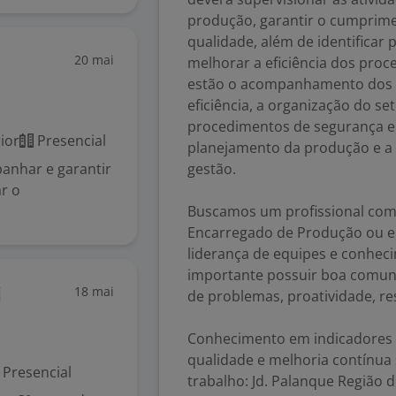
produção, garantir o cumprim
qualidade, além de identificar
20 mai
melhorar a eficiência dos proc
estão o acompanhamento dos i
eficiência, a organização do s
procedimentos de segurança e 
ior
Presencial
planejamento da produção e a 
anhar e garantir
gestão.
r o
Buscamos um profissional com 
Encarregado de Produção ou em
liderança de equipes e conhec
importante possuir boa comuni
18 mai
i
de problemas, proatividade, re
Conhecimento em indicadores 
qualidade e melhoria contínua 
Presencial
trabalho: Jd. Palanque Região 