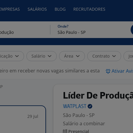
 EMPRESAS
SALÁRIOS
BLOG
RECRUTADORES
Onde?
icação
Salário
Área
Contrato
Jo
eiro em receber novas vagas similares a esta
Ativar Av
SP
Líder De Produçã
WATPLAST
São Paulo - SP
29 jul
Salário a combinar
Presencial