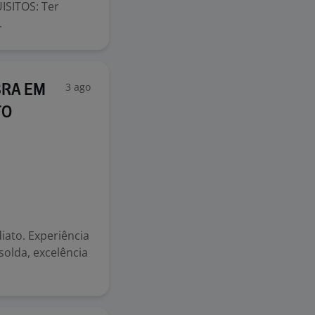
SITOS: Ter
.
3 ago
BRA EM
TO
diato. Experiência
solda, excelência