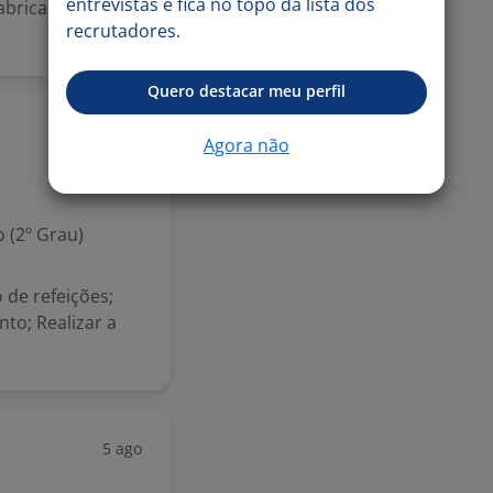
entrevistas e fica no topo da lista dos
fabricante de
recrutadores.
Quero destacar meu perfil
5 ago
Agora não
 (2º Grau)
 de refeições;
to; Realizar a
5 ago