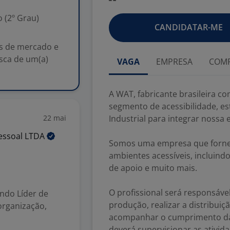
 (2º Grau)
CANDIDATAR-ME
os de mercado e
usca de um(a)
VAGA
EMPRESA
COMP
A WAT, fabricante brasileira c
segmento de acessibilidade, e
22 mai
Industrial para integrar nossa 
essoal
LTDA
Somos uma empresa que fornec
ambientes acessíveis, incluindo p
de apoio e muito mais.
O profissional será responsáve
ndo Líder de
produção, realizar a distribuiç
organização,
acompanhar o cumprimento da
deverá supervisionar as ativid