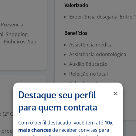
Valorizado
Experiência desejada: Entre 1
Presencial
al: Shopping
Benefícios
 - Pinheiros, São
Assistência médica
Assistência odontológica
Auxílio Educação
Refeição no local
Vale-alimentação
5 ago
Destaque seu perfil
Denunciar vaga
para quem contrata
 (2º Grau)
Com o perfil destacado, você tem até
10x
mais chances
de receber convites para
r produtor de