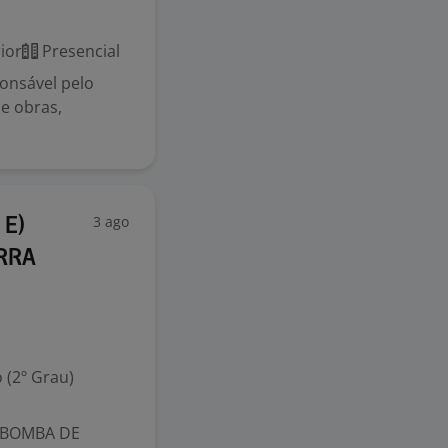
ior
Presencial
ponsável pelo
de obras,
3 ago
 E)
RRA
 (2º Grau)
 BOMBA DE