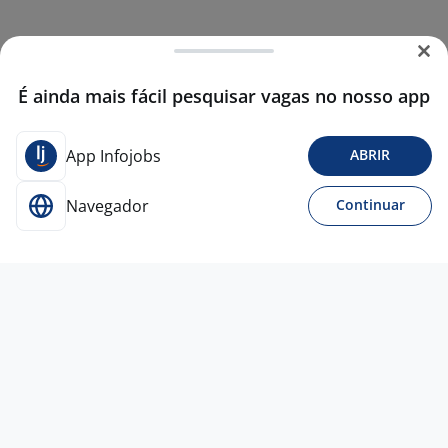
É ainda mais fácil pesquisar vagas no nosso app
App Infojobs
ABRIR
Navegador
Continuar
7 ago
Técnico De Manutenção Elétrica
4,4
SOULAN
Londrina - PR
A combinar
Sem experiência
Curso Técnico