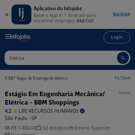
Aplicativo do Infojobs
BAIXAR
Baixe o App nº 1 do Brasil para
encontrar empregos
GRÁTIS!!
Login
7.587
FILTRAR
Vagas de Emprego de eletrica
Ontem
Estágio Em Engenharia Mecânica/
Elétrica - BBM Shoppings
4,2
LIFE RECURSOS
HUMANOS
São Paulo - SP
R$ 1.400,00
Só estágios
Ensino Superior