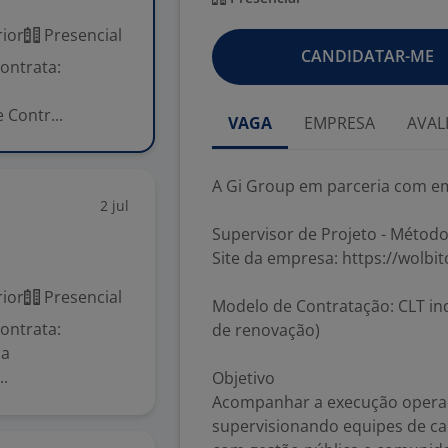
ior
Presencial
CANDIDATAR-ME
ontrata:
 Contr...
VAGA
EMPRESA
AVAL
A Gi Group em parceria com em
2 jul
Supervisor de Projeto - Métod
Site da empresa: https://wolbi
ior
Presencial
Modelo de Contratação: CLT in
ontrata:
de renovação)
da
..
Objetivo
Acompanhar a execução operaci
supervisionando equipes de ca