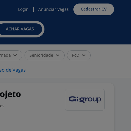
Cadastrar CV
Login
Anunciar Vagas
ACHAR VAGAS
rnada
Senioridade
PcD
iso de Vagas
ojeto
ões