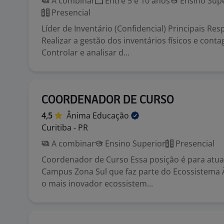
A combinar
Entre 5 e 10 anos
Ensino Supe
Presencial
Líder de Inventário (Confidencial) Principais Re
Realizar a gestão dos inventários físicos e contag
Controlar e analisar d...
COORDENADOR DE CURSO
4,5
Ânima
Educação
Curitiba - PR
A combinar
Ensino Superior
Presencial
Coordenador de Curso Essa posição é para atua
Campus Zona Sul que faz parte do Ecossistema 
o mais inovador ecossistem...