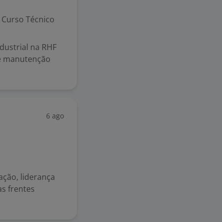
Curso Técnico
dustrial na RHF
de manutenção
6 ago
ção, liderança
s frentes