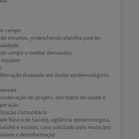
ade.
de campo
o de insumos, preenchendo planilha padrão
ualidade
 de campo e mediar demandas.
s equipes
o
a liberação (baseado em dados epidemiológicos
mensais
oordenação do projeto, secretaria de saúde e
operação
ilização Comunitária
de Básica de Saúde), vigilância epidemiológica,
aúde) e escolas, caso solicitado pelo município
nidade e desinformação