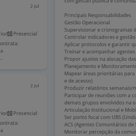
com gestão pública e comunid
2 jul
Principais Responsabilidades
Gestão Operacional
Supervisionar e cronogramas 
ior
Presencial
Controlar indicadores e gestã
ontrata:
Aplicar protocolos e garantir q
da
Treinar e acompanhar agentes
..
Propor ajustes na alocação da
Planejamento e Monitorament
Mapear áreas prioritárias par
e de acesso)
2 jul
Produzir relatórios semanais/
Participar de reuniões com a c
demais grupos envolvidos na 
Articulação Institucional e Mob
ior
Presencial
Ser ponto focal com UBS (Unida
ontrata:
ACS (Agentes Comunitários de S
da
Monitorar percepção da comu