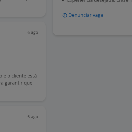
Experiência desejada: Entre 1
Denunciar vaga
6 ago
e o cliente está
ra garantir que
6 ago