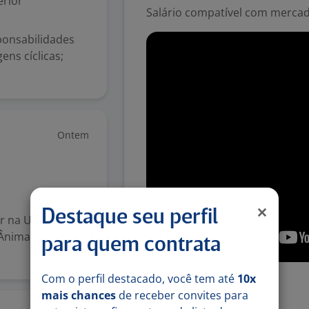
rior
Salário compatível com mercad
sponsabilidades
ens cíclicas;
Ontem
Destaque seu perfil
r na UNIRITTER -
Ânima, o maior e
para quem contrata
Com o perfil destacado, você tem até
10x
Número de vagas:
1
mais chances
de receber convites para