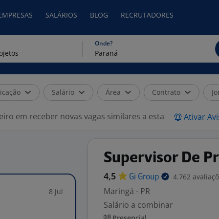
 EMPRESAS
SALÁRIOS
BLOG
RECRUTADORES
Onde?
icação
Salário
Área
Contrato
Jo
eiro em receber novas vagas similares a esta
Ativar Av
Supervisor De Pr
4,5
4.762 avaliaç
Gi
Group
Maringá - PR
8 jul
Salário a combinar
Presencial