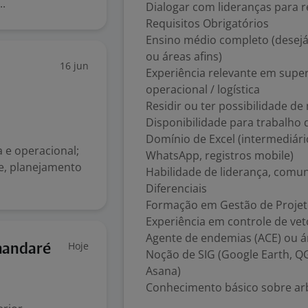
..
Dialogar com lideranças para r
Requisitos Obrigatórios
Ensino médio completo (desejá
ou áreas afins)
16 jun
Experiência relevante em supe
operacional / logística
Residir ou ter possibilidade d
Disponibilidade para trabalho
Domínio de Excel (intermediário
 e operacional;
WhatsApp, registros mobile)
e, planejamento
Habilidade de liderança, comun
Diferenciais
Formação em Gestão de Proje
Experiência em controle de vet
Agente de endemias (ACE) ou á
Hoje
amandaré
Noção de SIG (Google Earth, QGI
Asana)
Conhecimento básico sobre ar