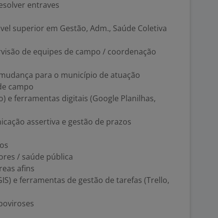
esolver entraves
vel superior em Gestão, Adm., Saúde Coletiva
rvisão de equipes de campo / coordenação
e mudança para o município de atuação
 de campo
) e ferramentas digitais (Google Planilhas,
icação assertiva e gestão de prazos
tos
ores / saúde pública
reas afins
S) e ferramentas de gestão de tarefas (Trello,
boviroses