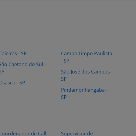
Caieiras - SP
Campo Limpo Paulista
- SP
São Caetano do Sul -
SP
São José dos Campos -
SP
Osasco - SP
Pindamonhangaba -
SP
Coordenador de Call
Supervisor de