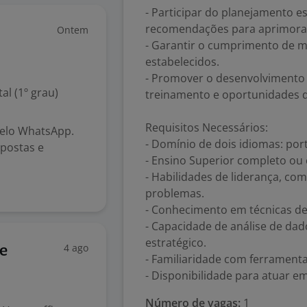
- Participar do planejamento es
recomendações para aprimora
Ontem
- Garantir o cumprimento de m
estabelecidos.
- Promover o desenvolvimento 
l (1º grau)
treinamento e oportunidades d
Requisitos Necessários:
pelo WhatsApp.
- Domínio de dois idiomas: port
postas e
- Ensino Superior completo ou
- Habilidades de liderança, co
problemas.
- Conhecimento em técnicas de
- Capacidade de análise de da
estratégico.
4 ago
e
- Familiaridade com ferramenta
- Disponibilidade para atuar e
Número de vagas:
1