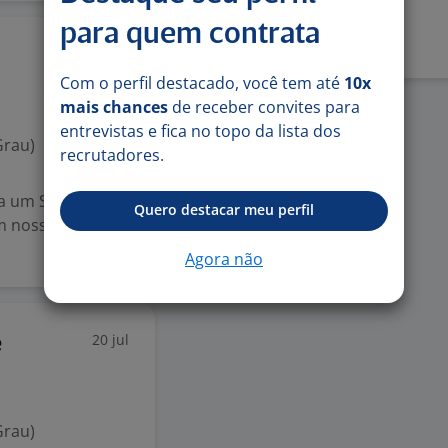
Denunciar vaga
para quem contrata
24 jul
Com o perfil destacado, você tem até
10x
mais chances
de receber convites para
entrevistas e fica no topo da lista dos
Grau)
recrutadores.
a um Supervisor
Quero destacar meu perfil
m nossa sede. O
Agora não
20 jul
e
Grau)