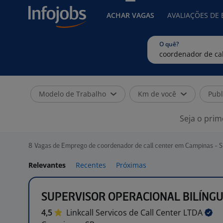
ACHAR VAGAS
AVALIAÇÕES DE
O quê?
Modelo de Trabalho
Km de você
Publ
Seja o prim
8
Vagas de Emprego de coordenador de call center em Campinas - 
Relevantes
Recentes
Próximas
SUPERVISOR OPERACIONAL BILÍNG
4,5
Linkcall Servicos de Call Center
LTDA