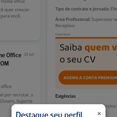
Home office
Tipo de contrato e Jornada:
Efe
cê quer crescer
 para você.
Área Profissional:
Supervisor em
Receptivo
25 jul
e Office
EFOM
office
l por recrutar, s
Exigências
, Closers, Suporte
Escolaridade Mínima: Ensino
Destaque seu perfil