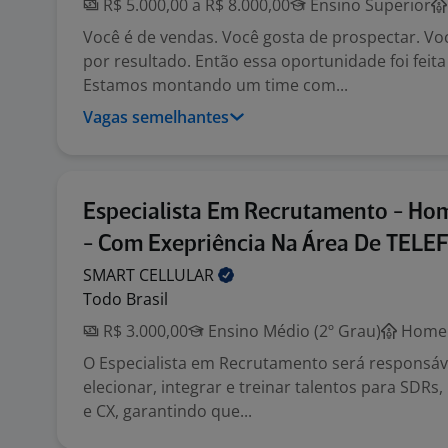
R$ 5.000,00 a R$ 8.000,00
Ensino Superior
Você é de vendas. Você gosta de prospectar. Vo
por resultado. Então essa oportunidade foi feita
Estamos montando um time com...
Vagas semelhantes
Especialista Em Recrutamento - Hom
- Com Exepriência Na Área De TEL
SMART
CELLULAR
Todo Brasil
R$ 3.000,00
Ensino Médio (2º Grau)
Home 
O Especialista em Recrutamento será responsáve
elecionar, integrar e treinar talentos para SDRs
e CX, garantindo que...