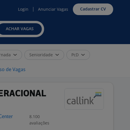
Cadastrar CV
Login
Anunciar Vagas
ACHAR VAGAS
rnada
Senioridade
PcD
iso de Vagas
ERACIONAL
8.100
 Center
avaliações