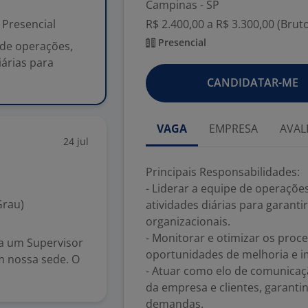
Campinas - SP
Presencial
R$ 2.400,00 a R$ 3.300,00 (Brut
Presencial
 de operações,
árias para
CANDIDATAR-ME
VAGA
EMPRESA
AVAL
24 jul
Principais Responsabilidades:
- Liderar a equipe de operaçõ
Grau)
atividades diárias para garanti
organizacionais.
- Monitorar e otimizar os proce
a um Supervisor
oportunidades de melhoria e 
m nossa sede. O
- Atuar como elo de comunicaç
da empresa e clientes, garanti
demandas.