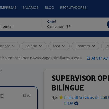
 EMPRESAS
SALÁRIOS
BLOG
RECRUTADORES
Onde?
icação
Salário
Área
Contrato
Jo
eiro em receber novas vagas similares a esta
Ativar Av
SP
SUPERVISOR OP
BILÍNGUE
13 jul
UE
4,5
Linkcall Servicos de Call
LTDA