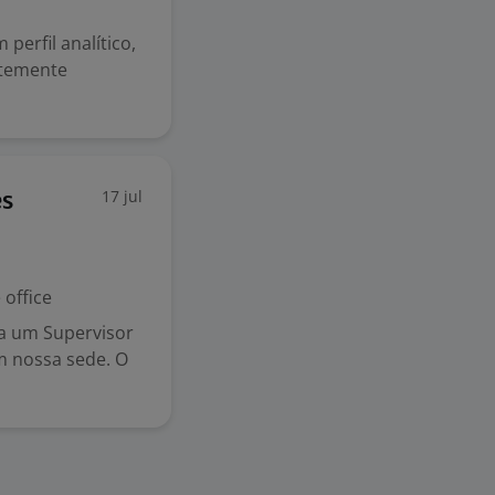
perfil analítico,
ntemente
17 jul
es
office
a um Supervisor
m nossa sede. O