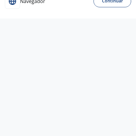
Navegador
Continuar
31 jul
Analista De Contas A Pagar Júnior
4,4
ASSERTH
São Bernardo do Campo - SP
R$ 2.500,00 a R$ 3.000,00
Menos de 1 ano
Ensino Superior
Home office
29 jul
Assistente Financeiro (Contas A Pagar
E Receber)
4,4
Empresa
confidencial
São Paulo - SP
R$ 3.460,00
Entre 3 e 5 anos
Ensino Superior
Presencial