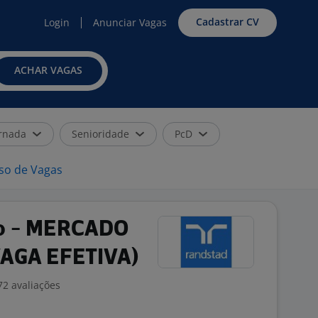
Cadastrar CV
Login
Anunciar Vagas
ACHAR VAGAS
rnada
Senioridade
PcD
iso de Vagas
ico - MERCADO
VAGA EFETIVA)
72 avaliações