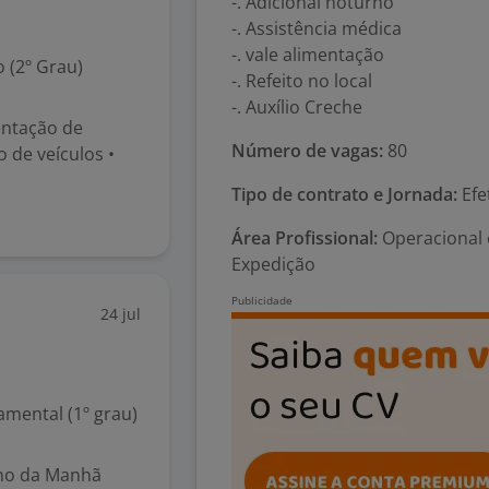
-. Adicional noturno
-. Assistência médica
-. vale alimentação
 (2º Grau)
-. Refeito no local
-. Auxílio Creche
entação de
Número de vagas:
80
de veículos •
Tipo de contrato e Jornada:
Efe
Área Profissional:
Operacional e
Expedição
24 jul
mental (1º grau)
rno da Manhã