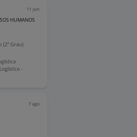
11 jun
URSOS HUMANOS
 (2º Grau)
gística
ogístico -
7 ago