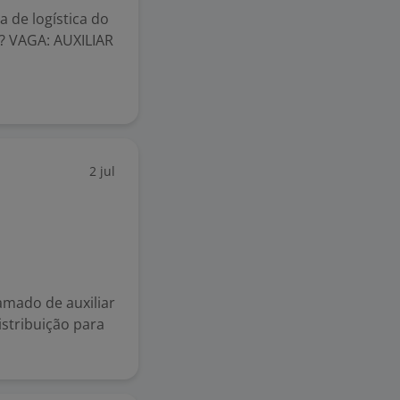
a de logística do
?? VAGA: AUXILIAR
2 jul
mado de auxiliar
istribuição para