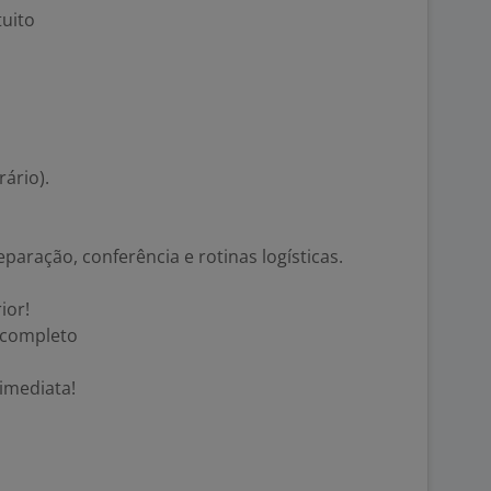
tuito
rário).
eparação, conferência e rotinas logísticas.
ior!
 completo
 imediata!