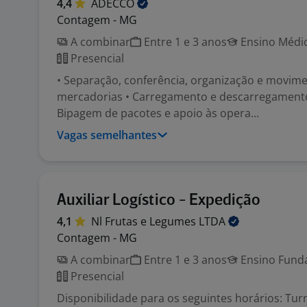
4,4
ADECCO
Contagem - MG
A combinar
Entre 1 e 3 anos
Ensino Médio
Presencial
• Separação, conferência, organização e movim
mercadorias • Carregamento e descarregamento 
Bipagem de pacotes e apoio às opera...
Vagas semelhantes
Auxiliar Logístico - Expedição
4,1
Nl Frutas e Legumes
LTDA
Contagem - MG
A combinar
Entre 1 e 3 anos
Ensino Funda
Presencial
Disponibilidade para os seguintes horários: Tu