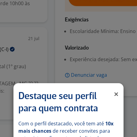
arde 10h00 às
Exigências
Escolaridade Mínima: Ensino
21 jul
Valorizado
(C-I)
Experiência desejada: Sem e
l (1º grau)
Denunciar vaga
AGEM - MG ?? ??
s:
Destaque seu perfil
para quem contrata
Com o perfil destacado, você tem até
10x
mais chances
de receber convites para
20 jul