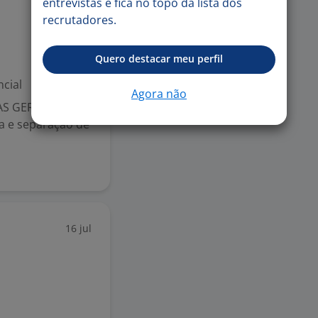
entrevistas e fica no topo da lista dos
recrutadores.
Quero destacar meu perfil
cial
Agora não
S GERAIS ??
ia e separação de
16 jul