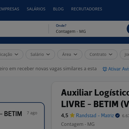
 EMPRESAS
SALÁRIOS
BLOG
RECRUTADORES
Onde?
icação
Salário
Área
Contrato
Jo
eiro em receber novas vagas similares a esta
Ativar Av
Auxiliar Logíst
LIVRE - BETIM (
7 ago
 - BETIM
4,5
6.6
Randstad -
Matriz
Contagem - MG